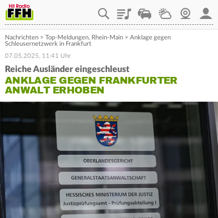
Playlist
Staupilot
Wetter
Webcam
Mein
Nachrichten
>
Top-Meldungen
,
Rhein-Main
>
Anklage gegen
Schleusernetzwerk in Frankfurt
07.05.2025, 11:41 Uhr
Reiche Ausländer eingeschleust
ANKLAGE GEGEN FRANKFURTER
ANWALT ERHOBEN