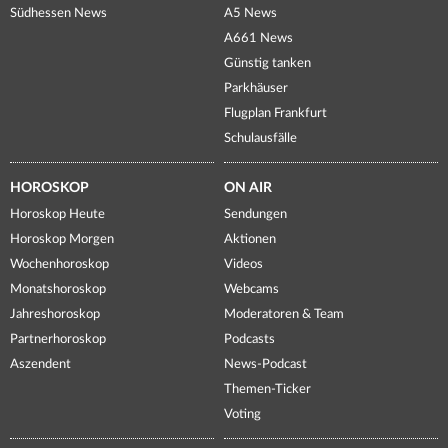
Südhessen News
A5 News
A661 News
Günstig tanken
Parkhäuser
Flugplan Frankfurt
Schulausfälle
HOROSKOP
ON AIR
Horoskop Heute
Sendungen
Horoskop Morgen
Aktionen
Wochenhoroskop
Videos
Monatshoroskop
Webcams
Jahreshoroskop
Moderatoren & Team
Partnerhoroskop
Podcasts
Aszendent
News-Podcast
Themen-Ticker
Voting