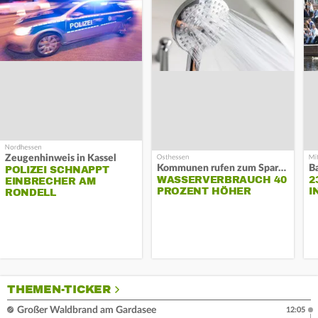
Zeugenhinweis in Kassel
Kommunen rufen zum Sparen auf
B
POLIZEI SCHNAPPT
WASSERVERBRAUCH 40
2
EINBRECHER AM
PROZENT HÖHER
I
RONDELL
THEMEN-TICKER
Großer Waldbrand am Gardasee
12:05