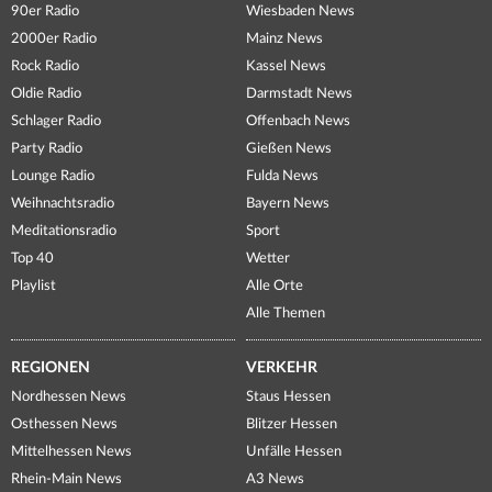
90er Radio
Wiesbaden News
2000er Radio
Mainz News
Rock Radio
Kassel News
Oldie Radio
Darmstadt News
Schlager Radio
Offenbach News
Party Radio
Gießen News
Lounge Radio
Fulda News
Weihnachtsradio
Bayern News
Meditationsradio
Sport
Top 40
Wetter
Playlist
Alle Orte
Alle Themen
REGIONEN
VERKEHR
Nordhessen News
Staus Hessen
Osthessen News
Blitzer Hessen
Mittelhessen News
Unfälle Hessen
Rhein-Main News
A3 News