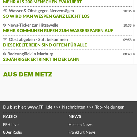
MEHR ALS 200 MENSCHEN EVAKUIERT
Wasser & Obst gegen Nervensägen
10:36
SO WIRD MAN WESPEN GANZ LEICHT LOS
News-Ticker zur Hitzewelle
10:33
MEHR KOMMUNEN RUFEN ZUM WASSERSPAREN AUF
Obst abgeben - Saft bekommen
09:58
DIESE KELTEREIEN SIND OFFEN FÜR ALLE
Badeunglück in Marburg
08:43
23-JÄHRIGER ERTRINKT IN DER LAHN
AUS DEM NETZ
Du bist hier:
www.FFH.de
>>>
Nachrichten
>>>
Top-Meldungen
RADIO
NEWS
FFH Live
Hessen News
80er Radio
Frankfurt News