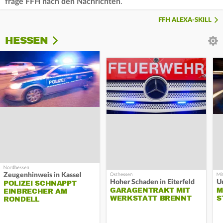
frage FFH nach den Nachrichten
.
FFH ALEXA-SKILL
HESSEN
Zeugenhinweis in Kassel
Hoher Schaden in Eiterfeld
Un
POLIZEI SCHNAPPT
GARAGENTRAKT MIT
M
EINBRECHER AM
WERKSTATT BRENNT
S
RONDELL