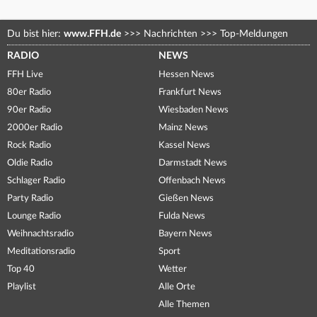
Du bist hier:
www.FFH.de
>>>
Nachrichten
>>>
Top-Meldungen
RADIO
NEWS
FFH Live
Hessen News
80er Radio
Frankfurt News
90er Radio
Wiesbaden News
2000er Radio
Mainz News
Rock Radio
Kassel News
Oldie Radio
Darmstadt News
Schlager Radio
Offenbach News
Party Radio
Gießen News
Lounge Radio
Fulda News
Weihnachtsradio
Bayern News
Meditationsradio
Sport
Top 40
Wetter
Playlist
Alle Orte
Alle Themen