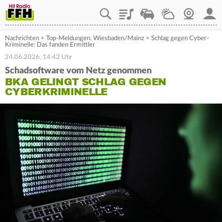
Playlist
Staupilot
Wetter
Webcam
Mein
Nachrichten
>
Top-Meldungen
,
Wiesbaden/Mainz
>
Schlag gegen Cyber-
Kriminelle: Das fanden Ermittler
24.06.2026, 14:42 Uhr
Schadsoftware vom Netz genommen
BKA GELINGT SCHLAG GEGEN
CYBERKRIMINELLE