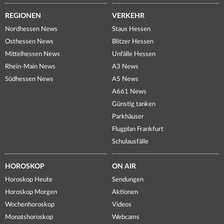
REGIONEN
VERKEHR
Nordhessen News
Staus Hessen
Osthessen News
Blitzer Hessen
Mittelhessen News
Unfälle Hessen
Rhein-Main News
A3 News
Südhessen News
A5 News
A661 News
Günstig tanken
Parkhäuser
Flugplan Frankfurt
Schulausfälle
HOROSKOP
ON AIR
Horoskop Heute
Sendungen
Horoskop Morgen
Aktionen
Wochenhoroskop
Videos
Monatshoroskop
Webcams