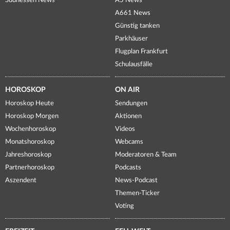
Südhessen News
A5 News
A661 News
Günstig tanken
Parkhäuser
Flugplan Frankfurt
Schulausfälle
HOROSKOP
ON AIR
Horoskop Heute
Sendungen
Horoskop Morgen
Aktionen
Wochenhoroskop
Videos
Monatshoroskop
Webcams
Jahreshoroskop
Moderatoren & Team
Partnerhoroskop
Podcasts
Aszendent
News-Podcast
Themen-Ticker
Voting