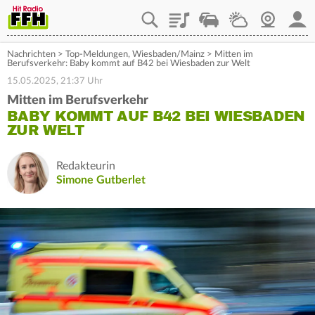
Playlist
Staupilot
Wetter
Webcam
Mein
Nachrichten
>
Top-Meldungen
,
Wiesbaden/Mainz
>
Mitten im
Berufsverkehr: Baby kommt auf B42 bei Wiesbaden zur Welt
15.05.2025, 21:37 Uhr
Mitten im Berufsverkehr
BABY KOMMT AUF B42 BEI WIESBADEN
ZUR WELT
Redakteurin
Simone Gutberlet