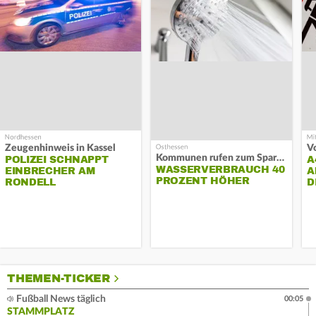
Zeugenhinweis in Kassel
Kommunen rufen zum Sparen auf
POLIZEI SCHNAPPT
A
WASSERVERBRAUCH 40
EINBRECHER AM
A
PROZENT HÖHER
RONDELL
D
THEMEN-TICKER
Fußball News täglich
00:05
STAMMPLATZ