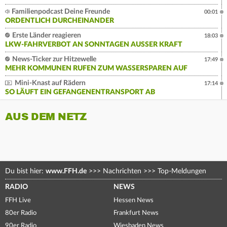
Familienpodcast Deine Freunde
00:01
ORDENTLICH DURCHEINANDER
Erste Länder reagieren
18:03
LKW-FAHRVERBOT AN SONNTAGEN AUSSER KRAFT
News-Ticker zur Hitzewelle
17:49
MEHR KOMMUNEN RUFEN ZUM WASSERSPAREN AUF
Mini-Knast auf Rädern
17:14
SO LÄUFT EIN GEFANGENENTRANSPORT AB
AUS DEM NETZ
Du bist hier:
www.FFH.de
>>>
Nachrichten
>>>
Top-Meldungen
RADIO
NEWS
FFH Live
Hessen News
80er Radio
Frankfurt News
90er Radio
Wiesbaden News