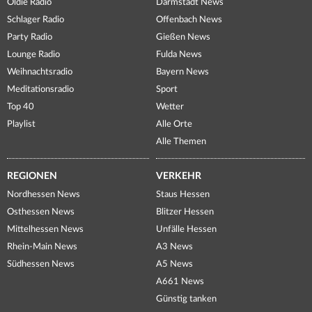
Oldie Radio
Darmstadt News
Schlager Radio
Offenbach News
Party Radio
Gießen News
Lounge Radio
Fulda News
Weihnachtsradio
Bayern News
Meditationsradio
Sport
Top 40
Wetter
Playlist
Alle Orte
Alle Themen
REGIONEN
VERKEHR
Nordhessen News
Staus Hessen
Osthessen News
Blitzer Hessen
Mittelhessen News
Unfälle Hessen
Rhein-Main News
A3 News
Südhessen News
A5 News
A661 News
Günstig tanken