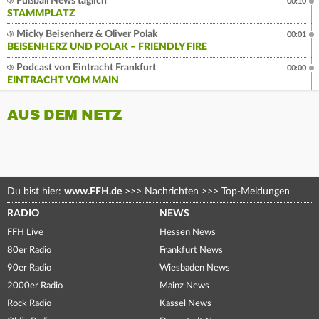
Fußball News täglich
00:10
STAMMPLATZ
Micky Beisenherz & Oliver Polak
00:01
BEISENHERZ UND POLAK – FRIENDLY FIRE
Podcast von Eintracht Frankfurt
00:00
EINTRACHT VOM MAIN
AUS DEM NETZ
Du bist hier:
www.FFH.de
>>>
Nachrichten
>>>
Top-Meldungen
RADIO
NEWS
FFH Live
Hessen News
80er Radio
Frankfurt News
90er Radio
Wiesbaden News
2000er Radio
Mainz News
Rock Radio
Kassel News