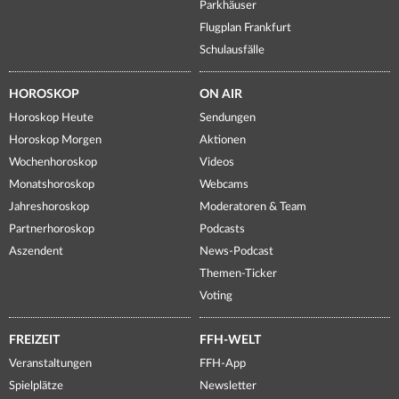
Parkhäuser
Flugplan Frankfurt
Schulausfälle
HOROSKOP
ON AIR
Horoskop Heute
Sendungen
Horoskop Morgen
Aktionen
Wochenhoroskop
Videos
Monatshoroskop
Webcams
Jahreshoroskop
Moderatoren & Team
Partnerhoroskop
Podcasts
Aszendent
News-Podcast
Themen-Ticker
Voting
FREIZEIT
FFH-WELT
Veranstaltungen
FFH-App
Spielplätze
Newsletter