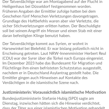
Der Tatverdächtige war am Montagabend auf der Flucht in
Heiligenhaus bei Düsseldorf festgenommen worden.
Früheren Angaben der Ermittler zufolge hatten bei dem
Geschehen fünf Menschen Verletzungen davongetragen.
Grundlage des Haftbefehls waren aber vier Verletzte, die
sicher Stichverletzungen erlitten hatten. Der Beschuldigte
soll bei seinem Angriff ein Messer und einen Stab mit einer
daran befestigten Klinge benutzt haben.
Der Tatverdächtige kommt aus Syrien, er wohnt in
Harsewinkel bei Bielefeld. Er war bislang polizeilich nicht in
Erscheinung getreten. Laut NRW-Innenminister Herbert Reul
(CDU) war der Syrer über die Türkei nach Europa eingereist.
Im Dezember 2023 habe das Bundesamt für Migration und
Flüchtlinge ihm einen befristeten Schutzstatus ausgestellt,
nachdem er in Deutschland Asylantrag gestellt habe. Die
Ermittler gingen auch Hinweisen auf Kontakte des
Verdächtigen in die islamistische Szene nach.
Justizministerin: Voraussichtlich islamistische Motivation
Bundesjustizministerin Stefanie Hubig (SPD) sagte am
Dienstag, inzwischen hätten sich die Hinweise verdichtet,
dass der Täter aus einer islamistischen Motivation gehandelt