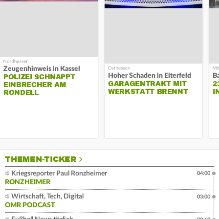
Zeugenhinweis in Kassel
Hoher Schaden in Eiterfeld
B
POLIZEI SCHNAPPT
GARAGENTRAKT MIT
2
EINBRECHER AM
WERKSTATT BRENNT
I
RONDELL
THEMEN-TICKER
Kriegsreporter Paul Ronzheimer
04:00
RONZHEIMER
Wirtschaft, Tech, Digital
03:00
OMR PODCAST