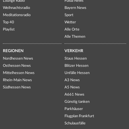
Lounge Radio
Fulda News
Weihnachtsradio
Bayern News
Meditationsradio
Sport
Top 40
Wetter
Playlist
Alle Orte
Alle Themen
REGIONEN
VERKEHR
Nordhessen News
Staus Hessen
Osthessen News
Blitzer Hessen
Mittelhessen News
Unfälle Hessen
Rhein-Main News
A3 News
Südhessen News
A5 News
A661 News
Günstig tanken
Parkhäuser
Flugplan Frankfurt
Schulausfälle