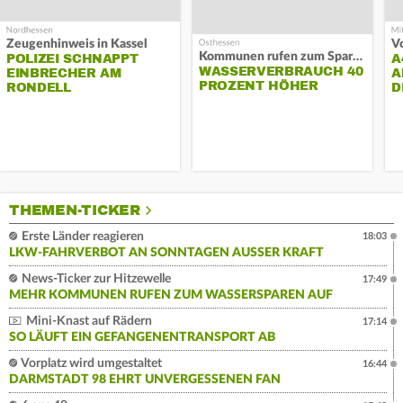
Zeugenhinweis in Kassel
Kommunen rufen zum Sparen auf
POLIZEI SCHNAPPT
A
WASSERVERBRAUCH 40
EINBRECHER AM
A
PROZENT HÖHER
RONDELL
D
THEMEN-TICKER
Erste Länder reagieren
18:03
LKW-FAHRVERBOT AN SONNTAGEN AUSSER KRAFT
News-Ticker zur Hitzewelle
17:49
MEHR KOMMUNEN RUFEN ZUM WASSERSPAREN AUF
Mini-Knast auf Rädern
17:14
SO LÄUFT EIN GEFANGENENTRANSPORT AB
Vorplatz wird umgestaltet
16:44
DARMSTADT 98 EHRT UNVERGESSENEN FAN