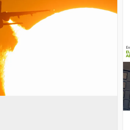
En
E
A