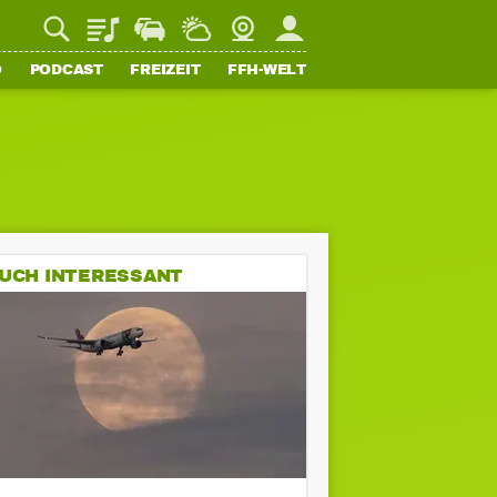
Playlist
Staupilot
Wetter
Webcam
Mein FFH
O
PODCAST
FREIZEIT
FFH-WELT
UCH INTERESSANT