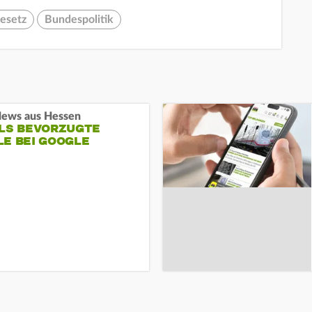
esetz
Bundespolitik
ews aus Hessen
ALS BEVORZUGTE
LE BEI GOOGLE