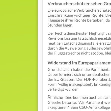
Verbraucherschützer sehen Groß
Die europäische Verbraucherschutzor
Einschränkung wichtiger Rechte. Di
Fluggäste ihrer Rechte berauben, da
Stunden lägen.
Der Rechtsdienstleister Flightright 
Revisionsfassung tatsächlich gesetzl
heutigen Entschädigungsfälle ersat
durch die Ausweitung außergewöhnl
der Fluggastrechte nicht stoppe, bl
Widerstand im Europaparlamen
Grundsätzlich haben die Parlamenta
Dabei formiert sich unter deutsche
der EU-Staaten. Der FDP-Politiker J
Form "völlig inakzeptabel". Er kündi
verteidigt würden.
Ähnliche Töne kommen auch aus and
Gieseke betonte: "Als Parlament wer
akzeptieren." Sein CSU-Amtskollege M