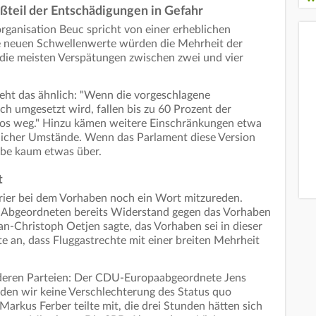
teil der Entschädigungen in Gefahr
ganisation Beuc spricht von einer erheblichen
e neuen Schwellenwerte würden die Mehrheit der
 die meisten Verspätungen zwischen zwei und vier
sieht das ähnlich: "Wenn die vorgeschlagene
ich umgesetzt wird, fallen bis zu 60 Prozent der
zlos weg." Hinzu kämen weitere Einschränkungen etwa
icher Umstände. Wenn das Parlament diese Version
eibe kaum etwas über.
t
rier bei dem Vorhaben noch ein Wort mitzureden.
n Abgeordneten bereits Widerstand gegen das Vorhaben
an-Christoph Oetjen sagte, das Vorhaben sei in dieser
gte an, dass Fluggastrechte mit einer breiten Mehrheit
eren Parteien: Der CDU-Europaabgeordnete Jens
den wir keine Verschlechterung des Status quo
arkus Ferber teilte mit, die drei Stunden hätten sich