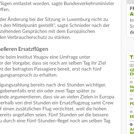
flügen entlastet worden, sagte Bundesverkehrsminister
F
ffen.
A
er Änderung bei der Sitzung in Luxemburg nicht zu.
I
 den Mittelpunkt gestellt", sagte Schnieder nach der
S
orstehenden Gesprächen mit dem Europäischen
d
den Verbraucherschutz zu stärken.
elleren Ersatzflügen
T
e beim Institut Yougov eine Umfrage unter
r der Vorgabe, dass sie noch am selben Tag ihr Ziel
 der befragten Passagiere bereit, erst nach fünf
G
N
igungsanspruch zu erhalten.
gungszahlung bereits nach drei Stunden wichtiger.
N
egebenenfalls erst ein oder zwei Tage später zu
W
bände argumentieren, dass sie an vielen Zielen in Europa
nnerhalb von drei Stunden ein Ersatzflugzeug samt Crew
P
f einen zusätzlichen Flug verzichtet, weil die hohen
eits angefallen seien. Fünf Stunden sei die bessere
E
nau durch eine Fünf-Stunden-Regel noch am selben Tag
A
W