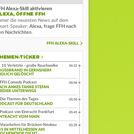
FH Alexa-Skill aktivieren
LEXA, ÖFFNE FFH
mmer die neuesten News auf dem
mart-Speaker:
Alexa, frage FFH nach
en Nachrichten
.
FFH ALEXA-SKILL
HEMEN-TICKER
10 Verletzte - große Rauchwolke
06:22
ROSSBRAND IN GERNSHEIM E
DLICH GELÖSCHT
FFH Comedy Podcast
06:06
ACH ANKES TANKE STEFAN
IEDER UNTERWEGS
Die Themen des Tages
05:50
ODCAST FÜR DEUTSCHLAND
Podcast von Eintracht Frankfurt
05:45
INTRACHT VOM MAIN
Vorarbeiten für Brücken-Neubau
05:39
45 IN MITTELHESSEN AM
OCHENENDE DICHT