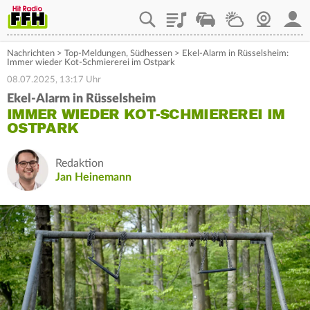
Playlist
Staupilot
Wetter
Webcam
Mein
Nachrichten
>
Top-Meldungen
,
Südhessen
>
Ekel-Alarm in Rüsselsheim:
Immer wieder Kot-Schmiererei im Ostpark
08.07.2025, 13:17 Uhr
Ekel-Alarm in Rüsselsheim
IMMER WIEDER KOT-SCHMIEREREI IM
OSTPARK
Redaktion
Jan Heinemann