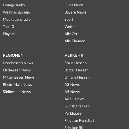
Lounge Radio
Fulda News
Weihnachtsradio
Bayern News
Meditationsradio
Sport
Top 40
Wetter
Playlist
Alle Orte
Alle Themen
REGIONEN
VERKEHR
Nordhessen News
Staus Hessen
Osthessen News
Blitzer Hessen
Mittelhessen News
Unfälle Hessen
Rhein-Main News
A3 News
Südhessen News
A5 News
A661 News
Günstig tanken
Parkhäuser
Flugplan Frankfurt
Schulausfälle