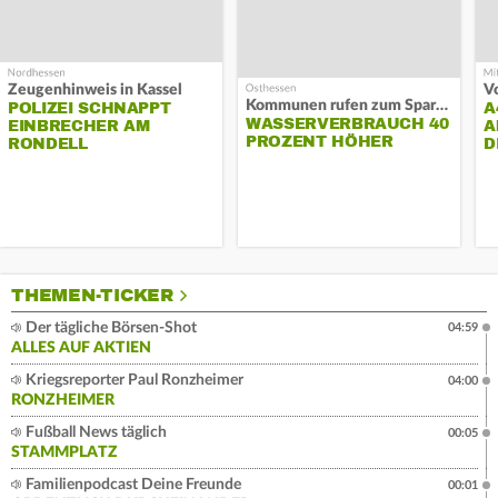
Zeugenhinweis in Kassel
Kommunen rufen zum Sparen auf
POLIZEI SCHNAPPT
A
WASSERVERBRAUCH 40
EINBRECHER AM
A
PROZENT HÖHER
RONDELL
D
THEMEN-TICKER
Der tägliche Börsen-Shot
04:59
ALLES AUF AKTIEN
Kriegsreporter Paul Ronzheimer
04:00
RONZHEIMER
Fußball News täglich
00:05
STAMMPLATZ
Familienpodcast Deine Freunde
00:01