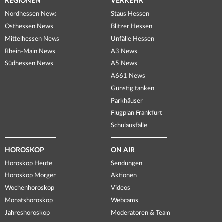
REGIONEN
VERKEHR
Nordhessen News
Staus Hessen
Osthessen News
Blitzer Hessen
Mittelhessen News
Unfälle Hessen
Rhein-Main News
A3 News
Südhessen News
A5 News
A661 News
Günstig tanken
Parkhäuser
Flugplan Frankfurt
Schulausfälle
HOROSKOP
ON AIR
Horoskop Heute
Sendungen
Horoskop Morgen
Aktionen
Wochenhoroskop
Videos
Monatshoroskop
Webcams
Jahreshoroskop
Moderatoren & Team