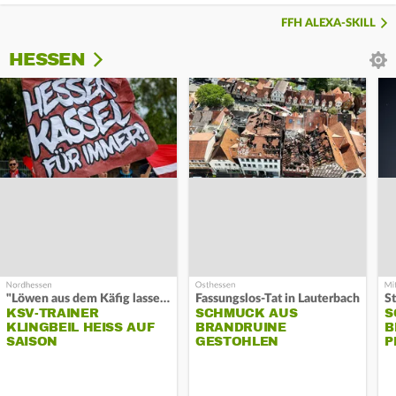
FFH ALEXA-SKILL
HESSEN
"Löwen aus dem Käfig lassen"
Fassungslos-Tat in Lauterbach
KSV-TRAINER
SCHMUCK AUS
S
KLINGBEIL HEISS AUF S
BRANDRUINE
B
AISON
GESTOHLEN
P