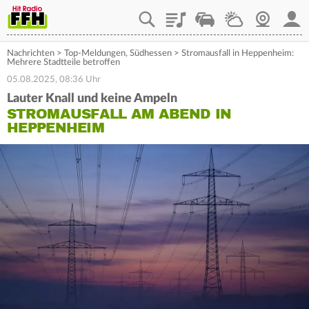
Playlist
Staupilot
Wetter
Webcam
Mein
Nachrichten
>
Top-Meldungen
,
Südhessen
>
Stromausfall in Heppenheim:
Mehrere Stadtteile betroffen
05.08.2025, 08:36 Uhr
Lauter Knall und keine Ampeln
STROMAUSFALL AM ABEND IN
HEPPENHEIM