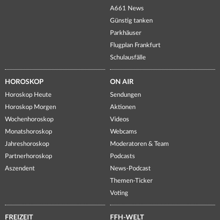
A661 News
Günstig tanken
Parkhäuser
Flugplan Frankfurt
Schulausfälle
HOROSKOP
ON AIR
Horoskop Heute
Sendungen
Horoskop Morgen
Aktionen
Wochenhoroskop
Videos
Monatshoroskop
Webcams
Jahreshoroskop
Moderatoren & Team
Partnerhoroskop
Podcasts
Aszendent
News-Podcast
Themen-Ticker
Voting
FREIZEIT
FFH-WELT