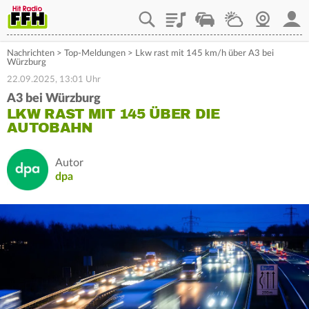
Playlist
Staupilot
Wetter
Webcam
Mein
Nachrichten
>
Top-Meldungen
>
Lkw rast mit 145 km/h über A3 bei
Würzburg
22.09.2025, 13:01 Uhr
A3 bei Würzburg
LKW RAST MIT 145 ÜBER DIE
AUTOBAHN
Autor
dpa