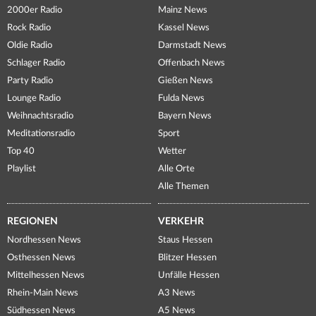
2000er Radio
Mainz News
Rock Radio
Kassel News
Oldie Radio
Darmstadt News
Schlager Radio
Offenbach News
Party Radio
Gießen News
Lounge Radio
Fulda News
Weihnachtsradio
Bayern News
Meditationsradio
Sport
Top 40
Wetter
Playlist
Alle Orte
Alle Themen
REGIONEN
VERKEHR
Nordhessen News
Staus Hessen
Osthessen News
Blitzer Hessen
Mittelhessen News
Unfälle Hessen
Rhein-Main News
A3 News
Südhessen News
A5 News