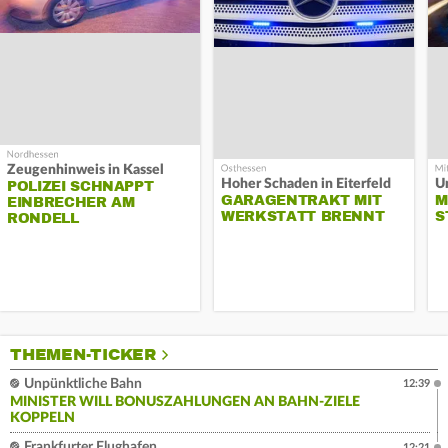
Zeugenhinweis in Kassel
Hoher Schaden in Eiterfeld
Un
POLIZEI SCHNAPPT
GARAGENTRAKT MIT
M
EINBRECHER AM
WERKSTATT BRENNT
S
RONDELL
THEMEN-TICKER
Unpünktliche Bahn
12:39
MINISTER WILL BONUSZAHLUNGEN AN BAHN-ZIELE
KOPPELN
Frankfurter Flughafen
12:21