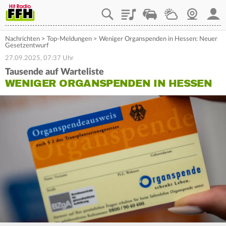
Playlist
Staupilot
Wetter
Webcam
Mein
Nachrichten
>
Top-Meldungen
>
Weniger Organspenden in Hessen: Neuer
Gesetzentwurf
27.09.2025, 07:37 Uhr
Tausende auf Warteliste
WENIGER ORGANSPENDEN IN HESSEN