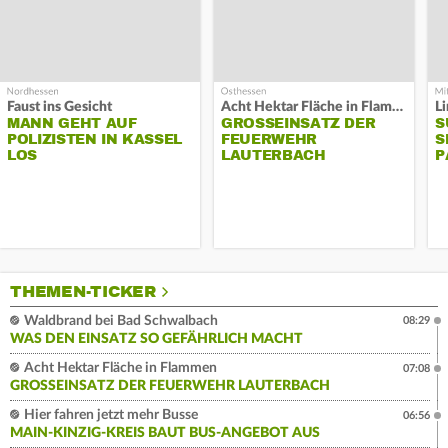
Faust ins Gesicht
Acht Hektar Fläche in Flammen
MANN GEHT AUF
GROSSEINSATZ DER F
S
POLIZISTEN IN KASSEL
EUERWEHR L
S
LOS
AUTERBACH
P
THEMEN-TICKER
Waldbrand bei Bad Schwalbach
08:29
WAS DEN EINSATZ SO GEFÄHRLICH MACHT
Acht Hektar Fläche in Flammen
07:08
GROSSEINSATZ DER FEUERWEHR LAUTERBACH
Hier fahren jetzt mehr Busse
06:56
MAIN-KINZIG-KREIS BAUT BUS-ANGEBOT AUS