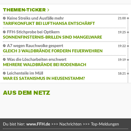
THEMEN-TICKER
Keine Streiks und Ausfälle mehr
21:00
TARIFKONFLIKT BEI LUFTHANSA ENTSCHÄRFT
FFH-Stichprobe bei Optikern
19:25
SONNENFINSTERNIS-BRILLEN SIND MANGELWARE
A7 wegen Rauchwolke gesperrt
19:22
GLEICH 3 WALDBRÄNDE FORDERN FEUERWEHREN
Was die Löscharbeiten erschwert
19:19
MEHRERE WALDBRÄNDE BEI RODENBACH
Leichenteile im Müll
18:21
WAR ES SATANISMUS IN HEUSENSTAMM?
AUS DEM NETZ
Du bist hier:
www.FFH.de
>>>
Nachrichten
>>>
Top-Meldungen