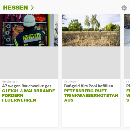
HESSEN
A7 wegen Rauchwolke gesperrt
Bußgeld fürs Pool befüllen
GLEICH 3 WALDBRÄNDE
PETERSBERG RUFT
F
FORDERN
TRINKWASSERNOTSTAND
W
FEUERWEHREN
AUS
S