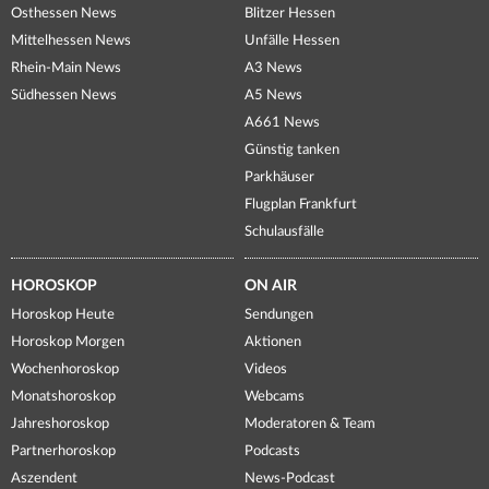
Osthessen News
Blitzer Hessen
Mittelhessen News
Unfälle Hessen
Rhein-Main News
A3 News
Südhessen News
A5 News
A661 News
Günstig tanken
Parkhäuser
Flugplan Frankfurt
Schulausfälle
HOROSKOP
ON AIR
Horoskop Heute
Sendungen
Horoskop Morgen
Aktionen
Wochenhoroskop
Videos
Monatshoroskop
Webcams
Jahreshoroskop
Moderatoren & Team
Partnerhoroskop
Podcasts
Aszendent
News-Podcast