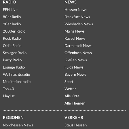
RADIO
NEWS
FFH Live
Hessen News
80er Radio
Frankfurt News
90er Radio
Wiesbaden News
2000er Radio
Mainz News
Rock Radio
Kassel News
Oldie Radio
Darmstadt News
Schlager Radio
Offenbach News
Party Radio
Gießen News
Lounge Radio
Fulda News
Weihnachtsradio
Bayern News
Meditationsradio
Sport
Top 40
Wetter
Playlist
Alle Orte
Alle Themen
REGIONEN
VERKEHR
Nordhessen News
Staus Hessen