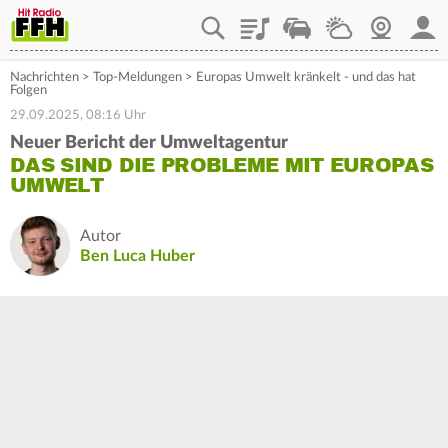
Playlist
Staupilot
Wetter
Webcam
Mein
Nachrichten
>
Top-Meldungen
>
Europas Umwelt kränkelt - und das hat
Folgen
29.09.2025, 08:16 Uhr
Neuer Bericht der Umweltagentur
DAS SIND DIE PROBLEME MIT EUROPAS
UMWELT
Autor
Ben Luca Huber