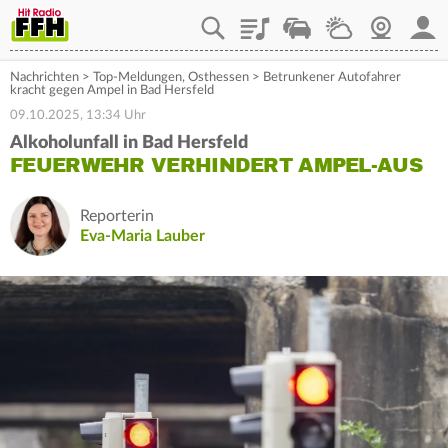
Playlist
Staupilot
Wetter
Webcam
Mein
Nachrichten
>
Top-Meldungen
,
Osthessen
>
Betrunkener Autofahrer
kracht gegen Ampel in Bad Hersfeld
09.10.2025, 13:34 Uhr
Alkoholunfall in Bad Hersfeld
FEUERWEHR VERHINDERT AMPEL-AUS
Reporterin
Eva-Maria Lauber