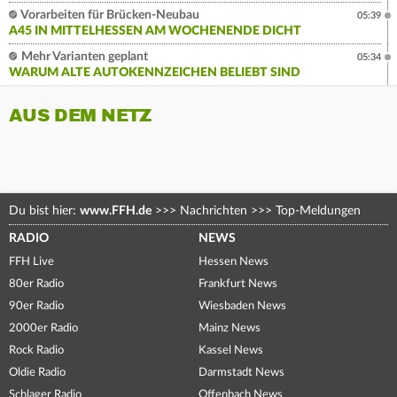
Vorarbeiten für Brücken-Neubau
05:39
A45 IN MITTELHESSEN AM WOCHENENDE DICHT
Mehr Varianten geplant
05:34
WARUM ALTE AUTOKENNZEICHEN BELIEBT SIND
AUS DEM NETZ
Du bist hier:
www.FFH.de
>>>
Nachrichten
>>>
Top-Meldungen
RADIO
NEWS
FFH Live
Hessen News
80er Radio
Frankfurt News
90er Radio
Wiesbaden News
2000er Radio
Mainz News
Rock Radio
Kassel News
Oldie Radio
Darmstadt News
Schlager Radio
Offenbach News