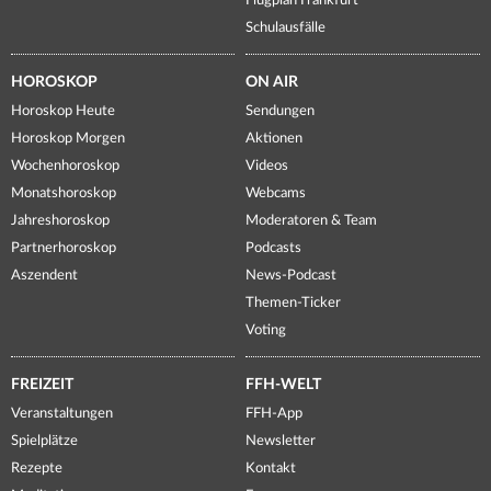
Flugplan Frankfurt
Schulausfälle
HOROSKOP
ON AIR
Horoskop Heute
Sendungen
Horoskop Morgen
Aktionen
Wochenhoroskop
Videos
Monatshoroskop
Webcams
Jahreshoroskop
Moderatoren & Team
Partnerhoroskop
Podcasts
Aszendent
News-Podcast
Themen-Ticker
Voting
FREIZEIT
FFH-WELT
Veranstaltungen
FFH-App
Spielplätze
Newsletter
Rezepte
Kontakt