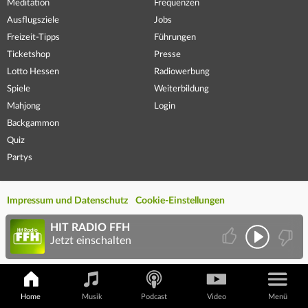
Meditation
Frequenzen
Ausflugsziele
Jobs
Freizeit-Tipps
Führungen
Ticketshop
Presse
Lotto Hessen
Radiowerbung
Spiele
Weiterbildung
Mahjong
Login
Backgammon
Quiz
Partys
Impressum und Datenschutz
Cookie-Einstellungen
HIT RADIO FFH
Jetzt einschalten
Home
Musik
Podcast
Video
Menü