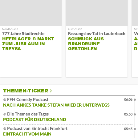
777 Jahre Stadtrechte
Fassungslos-Tat in Lauterbach
HEERLAGER & MARKT
SCHMUCK AUS
A
ZUM JUBILÄUM IN
BRANDRUINE
A
TREYSA
GESTOHLEN
D
THEMEN-TICKER
FFH Comedy Podcast
06:06
NACH ANKES TANKE STEFAN WIEDER UNTERWEGS
Die Themen des Tages
05:50
PODCAST FÜR DEUTSCHLAND
Podcast von Eintracht Frankfurt
05:45
EINTRACHT VOM MAIN