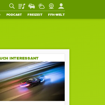
Playlist
Staupilot
Wetter
Webcam
Mein FFH
O
PODCAST
FREIZEIT
FFH-WELT
UCH INTERESSANT