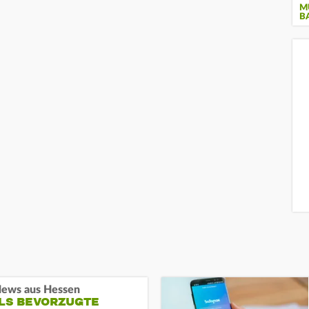
M
B
ews aus Hessen
ALS BEVORZUGTE