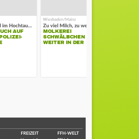
Waldbrand im Hochtaunuskreis
Zu viel Milch, zu wenig Abnehme
AUCH AUF
MOLKEREI
DARMSTAD
OLIZEI-
SCHWÄLBCHEN
ERKÄMPFT
E
WEITER IN DER
GEGEN KI
KRISE
FREIZEIT
FFH-WELT