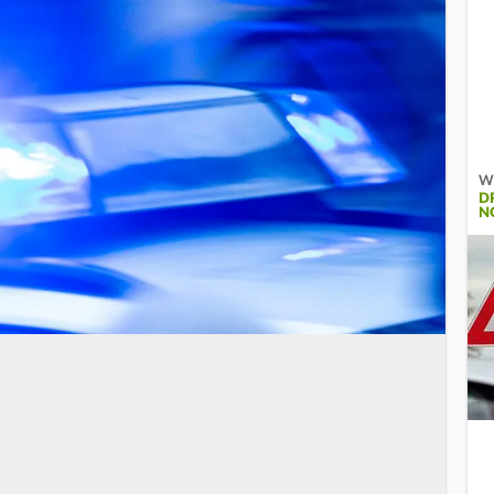
Wi
D
N