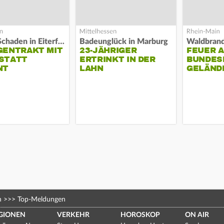
Hoher Schaden in Eiterfeld
Badeunglück in Marburg
GENTRAKT MIT
23-JÄHRIGER
FEUER 
STATT
ERTRINKT IN DER
BUNDESP
NT
LAHN
GELÄND
n
>>>
Top-Meldungen
GIONEN
VERKEHR
HOROSKOP
ON AIR