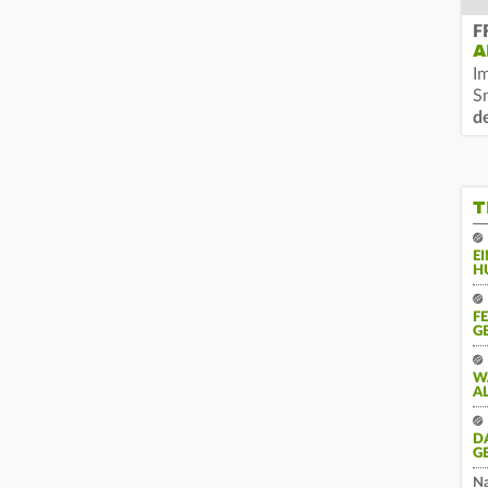
F
A
I
S
d
T
E
H
F
G
W
A
D
G
Na