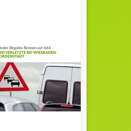
eder illegales Rennen auf A66
REI VERLETZTE BEI WIESBADEN-
ORDENSTADT