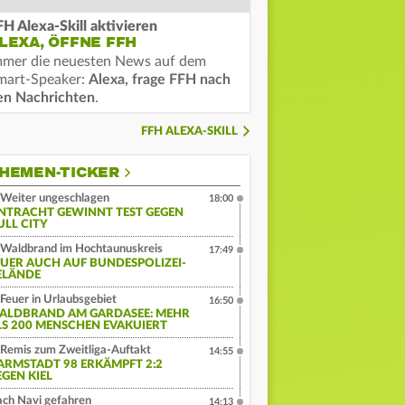
FH Alexa-Skill aktivieren
LEXA, ÖFFNE FFH
mmer die neuesten News auf dem
mart-Speaker:
Alexa, frage FFH nach
en Nachrichten
.
FFH ALEXA-SKILL
HEMEN-TICKER
Weiter ungeschlagen
18:00
INTRACHT GEWINNT TEST GEGEN
ULL CITY
Waldbrand im Hochtaunuskreis
17:49
EUER AUCH AUF BUNDESPOLIZEI-
ELÄNDE
Feuer in Urlaubsgebiet
16:50
ALDBRAND AM GARDASEE: MEHR
LS 200 MENSCHEN EVAKUIERT
Remis zum Zweitliga-Auftakt
14:55
ARMSTADT 98 ERKÄMPFT 2:2
EGEN KIEL
ch Navi gefahren
14:13