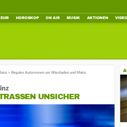
KEHR
HOROSKOP
ON AIR
MUSIK
AKTIONEN
VIDE
A
ainz
>
Illegales Autorennen um Wiesbaden und Mainz
inz
TRASSEN UNSICHER