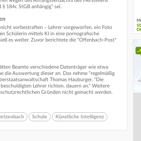
hren wegen des Anfangsverdachts des Herstellens
 § 184c StGB anhängig" sei.
ben
Mi
5
icht vorbestraften – Lehrer vorgeworfen, ein Foto
O
en Schülerin mittels KI in eine pornografische
 hieß es weiter. Zuvor berichtete die "Offenbach-Post"
tten Beamte verschiedene Datenträger wie etwa
ehe die Auswertung dieser an. Das nehme "regelmäßig
Oberstaatsanwaltschaft Thomas Hauburger. "Die
 beschuldigten Lehrer richten, dauern an." Weitere
nschutzrechtlichen Gründen nicht gemacht werden.
ietzenbach
Schule
Künstliche Intelligenz