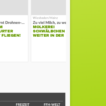
Polizei warnt Drohnen-Besitzer
Zu viel Milch, zu wenig Abnehme
M
MOLKEREI
STADTRAT
URTER
SCHWÄLBCHEN
WIEDER F
 FLIEGEN!
WEITER IN DER
SCHLAGZE
KRISE
FREIZEIT
FFH-WELT