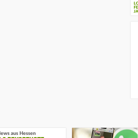
L
F
J
ews aus Hessen