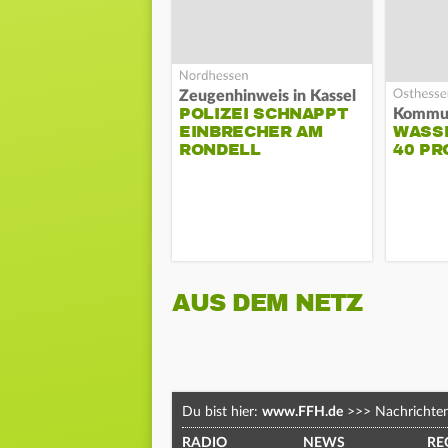
Zeugenhinweis in Kassel
POLIZEI SCHNAPPT
EINBRECHER AM
WASS
RONDELL
40 PR
AUS DEM NETZ
Du bist hier:
www.FFH.de
>>>
Nachrichte
RADIO
NEWS
RE