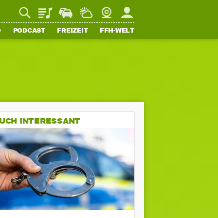
Playlist
Staupilot
Wetter
Webcam
Mein FFH
O
PODCAST
FREIZEIT
FFH-WELT
UCH INTERESSANT