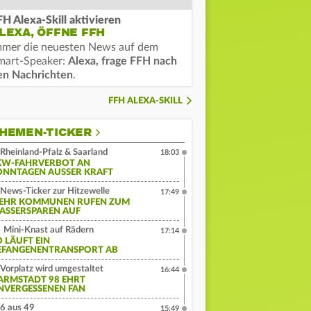
FH Alexa-Skill aktivieren
LEXA, ÖFFNE FFH
mmer die neuesten News auf dem
mart-Speaker:
Alexa, frage FFH nach
en Nachrichten
.
FFH ALEXA-SKILL
HEMEN-TICKER
Rheinland-Pfalz & Saarland
18:03
KW-FAHRVERBOT AN
ONNTAGEN AUSSER KRAFT
News-Ticker zur Hitzewelle
17:49
EHR KOMMUNEN RUFEN ZUM
ASSERSPAREN AUF
Mini-Knast auf Rädern
17:14
O LÄUFT EIN
EFANGENENTRANSPORT AB
Vorplatz wird umgestaltet
16:44
ARMSTADT 98 EHRT
NVERGESSENEN FAN
6 aus 49
15:49