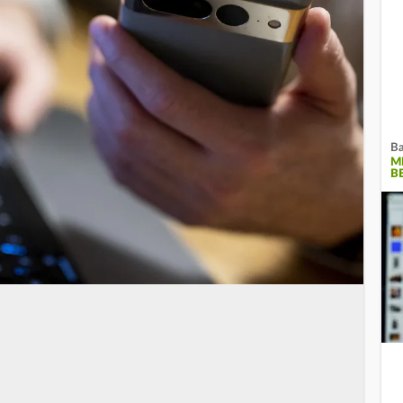
Ba
M
B