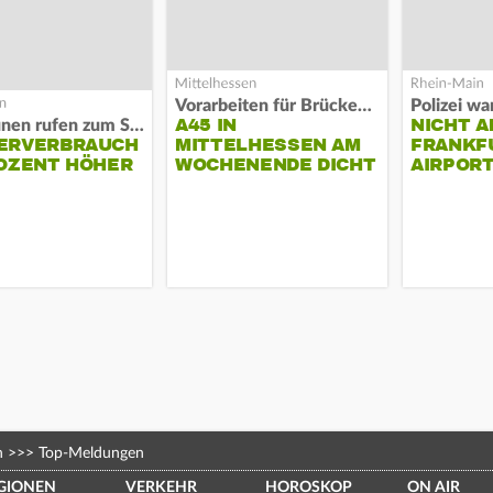
Vorarbeiten für Brücken-Neubau
A45 IN
NICHT A
Kommunen rufen zum Sparen auf
ERVERBRAUCH
MITTELHESSEN AM
FRANKF
OZENT HÖHER
WOCHENENDE DICHT
AIRPORT
n
>>>
Top-Meldungen
GIONEN
VERKEHR
HOROSKOP
ON AIR