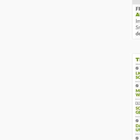
F
A
I
S
d
T
L
S
M
W
S
G
D
U