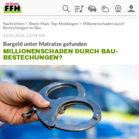
Playlist
Staupilot
Wetter
Webcam
Mein
Nachrichten
>
Rhein-Main
,
Top-Meldungen
>
Millionenschaden durch
Bestechungen im Bau
12.05.2026, 15:54 Uhr
Bargeld unter Matratze gefunden
MILLIONENSCHADEN DURCH BAU-
BESTECHUNGEN?