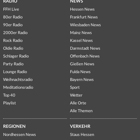
RADIO
NEWS
FFH Live
Hessen News
80er Radio
Frankfurt News
90er Radio
Wiesbaden News
2000er Radio
Mainz News
Rock Radio
Kassel News
Oldie Radio
Darmstadt News
Schlager Radio
Offenbach News
Party Radio
Gießen News
Lounge Radio
Fulda News
Weihnachtsradio
Bayern News
Meditationsradio
Sport
Top 40
Wetter
Playlist
Alle Orte
Alle Themen
REGIONEN
VERKEHR
Nordhessen News
Staus Hessen