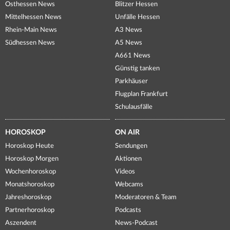
Osthessen News
Blitzer Hessen
Mittelhessen News
Unfälle Hessen
Rhein-Main News
A3 News
Südhessen News
A5 News
A661 News
Günstig tanken
Parkhäuser
Flugplan Frankfurt
Schulausfälle
HOROSKOP
ON AIR
Horoskop Heute
Sendungen
Horoskop Morgen
Aktionen
Wochenhoroskop
Videos
Monatshoroskop
Webcams
Jahreshoroskop
Moderatoren & Team
Partnerhoroskop
Podcasts
Aszendent
News-Podcast