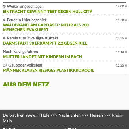
Weiter ungeschlagen
18:00
EINTRACHT GEWINNT TEST GEGEN HULL CITY
Feuer in Urlaubsgebiet
16:50
WALDBRAND AM GARDASEE: MEHR ALS 200
MENSCHEN EVAKUIERT
Remis zum Zweitliga-Auftakt
14:55
DARMSTADT 98 ERKÄMPFT 2:2 GEGEN KIEL
Nach Navi gefahren
14:13
MUTTER LANDET MIT KINDERN IM BACH
Gäubodenvolksfest
13:25
MÄNNER KLAUEN RIESIGES PLASTIKKROKODIL
AUS DEM NETZ
Du bist hier:
www.FFH.de
>>>
Nachrichten
>>>
Hessen
>>>
Rhein-
Main