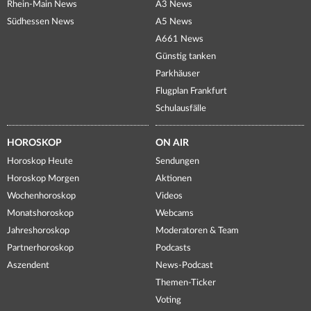
Rhein-Main News
A3 News
Südhessen News
A5 News
A661 News
Günstig tanken
Parkhäuser
Flugplan Frankfurt
Schulausfälle
HOROSKOP
ON AIR
Horoskop Heute
Sendungen
Horoskop Morgen
Aktionen
Wochenhoroskop
Videos
Monatshoroskop
Webcams
Jahreshoroskop
Moderatoren & Team
Partnerhoroskop
Podcasts
Aszendent
News-Podcast
Themen-Ticker
Voting