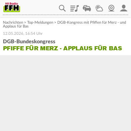
Playlist
Staupilot
Wetter
Webcam
Mein
Nachrichten
>
Top-Meldungen
>
DGB-Kongress mit Pfiffen für Merz - und
Applaus für Bas
12.05.2026, 16:54 Uhr
DGB-Bundeskongress
PFIFFE FÜR MERZ - APPLAUS FÜR BAS