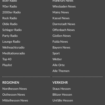
80er Radio
Frankfurt News
90er Radio
Wiesbaden News
2000er Radio
Mainz News
Rock Radio
Kassel News
Oldie Radio
Darmstadt News
Schlager Radio
Offenbach News
Party Radio
Gießen News
Lounge Radio
Fulda News
Weihnachtsradio
Bayern News
Meditationsradio
Sport
Top 40
Wetter
Playlist
Alle Orte
Alle Themen
REGIONEN
VERKEHR
Nordhessen News
Staus Hessen
Osthessen News
Blitzer Hessen
Mittelhessen News
Unfälle Hessen