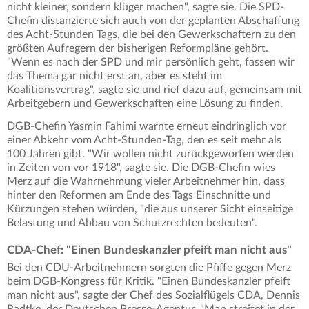
nicht kleiner, sondern klüger machen", sagte sie. Die SPD-
Chefin distanzierte sich auch von der geplanten Abschaffung
des Acht-Stunden Tags, die bei den Gewerkschaftern zu den
größten Aufregern der bisherigen Reformpläne gehört.
"Wenn es nach der SPD und mir persönlich geht, fassen wir
das Thema gar nicht erst an, aber es steht im
Koalitionsvertrag", sagte sie und rief dazu auf, gemeinsam mit
Arbeitgebern und Gewerkschaften eine Lösung zu finden.
DGB-Chefin Yasmin Fahimi warnte erneut eindringlich vor
einer Abkehr vom Acht-Stunden-Tag, den es seit mehr als
100 Jahren gibt. "Wir wollen nicht zurückgeworfen werden
in Zeiten von vor 1918", sagte sie. Die DGB-Chefin wies
Merz auf die Wahrnehmung vieler Arbeitnehmer hin, dass
hinter den Reformen am Ende des Tags Einschnitte und
Kürzungen stehen würden, "die aus unserer Sicht einseitige
Belastung und Abbau von Schutzrechten bedeuten".
CDA-Chef: "Einen Bundeskanzler pfeift man nicht aus"
Bei den CDU-Arbeitnehmern sorgten die Pfiffe gegen Merz
beim DGB-Kongress für Kritik. "Einen Bundeskanzler pfeift
man nicht aus", sagte der Chef des Sozialflügels CDA, Dennis