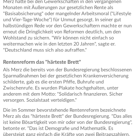
Merz hatte bei den Gewerkschaften in den vergangenen
Monaten mit Äußerungen zur gesetzlichen Rente als
"Basisabsicherung" oder mangelnder Arbeitsmoral ("Lifestyle
und Vier-Tage-Woche") für Unmut gesorgt. In seiner gut
halbstündigen Rede vor den Gewerkschaftern machte er nun
erneut die Dringlichkeit von Reformen deutlich, um den
Wohlstand zu sichern. "Wir können nicht einfach so
weitermachen wie in den letzten 20 Jahren", sagte er.
"Deutschland muss sich also aufraffen."
Rentenreform das "härteste Brett"
Als Merz die bereits von der Bundesregierung beschlossenen
Sparmaßnahmen bei der gesetzlichen Krankenversicherung
schilderte, gab es die ersten Pfiffe, Buhrufe und
Zwischenrufe. Es wurden Plakate hochgehalten, unter
anderem mit dem Motto: "Solidarisch finanzieren. Sicher
versorgen. Sozialstaat verteidigen."
Die im Sommer bevorstehende Rentenreform bezeichnete
Merz als das "härteste Brett" der Bundesregierung. "Das alles
ist keine Bösartigkeit von mir oder von der Bundesregierung",
betonte er. "Das ist Demografie und Mathematik. Es
übersteigt ganz einfach die Kräfte von zwei Beitragszahlern,