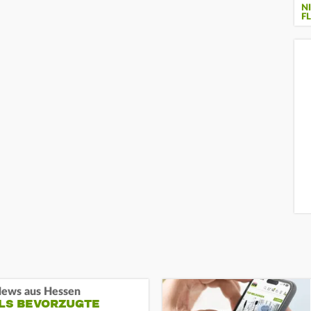
N
FL
ews aus Hessen
ALS BEVORZUGTE