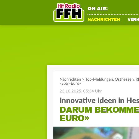
ON AIR:
NACHRICHTEN
VER
Nachrichten
>
Top-Meldungen
,
Osthessen
,
R
«Spar-Euro»
23.10.2025, 05:34 Uhr
Innovative Ideen in He
DARUM BEKOMMEN
EURO»