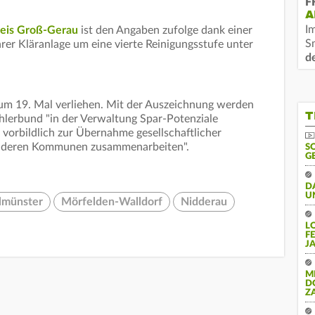
F
A
I
eis Groß-Gerau
ist den Angaben zufolge dank einer
S
er Kläranlage um eine vierte Reinigungsstufe unter
d
zum 19. Mal verliehen. Mit der Auszeichnung werden
T
hlerbund "in der Verwaltung Spar-Potenziale
 vorbildlich zur Übernahme gesellschaftlicher
nderen Kommunen zusammenarbeiten".
S
G
D
U
lmünster
Mörfelden-Walldorf
Nidderau
L
F
J
M
D
Z