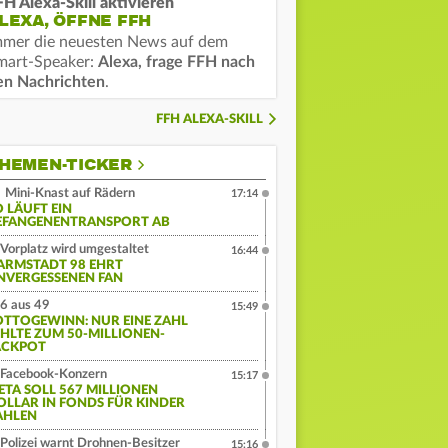
FH Alexa-Skill aktivieren
LEXA, ÖFFNE FFH
mmer die neuesten News auf dem
mart-Speaker:
Alexa, frage FFH nach
en Nachrichten
.
FFH ALEXA-SKILL
HEMEN-TICKER
Mini-Knast auf Rädern
17:14
O LÄUFT EIN
EFANGENENTRANSPORT AB
Vorplatz wird umgestaltet
16:44
ARMSTADT 98 EHRT
NVERGESSENEN FAN
6 aus 49
15:49
OTTOGEWINN: NUR EINE ZAHL
EHLTE ZUM 50-MILLIONEN-
ACKPOT
Facebook-Konzern
15:17
ETA SOLL 567 MILLIONEN
OLLAR IN FONDS FÜR KINDER
AHLEN
Polizei warnt Drohnen-Besitzer
15:16