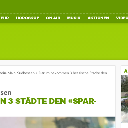
KEHR
HOROSKOP
ON AIR
MUSIK
AKTIONEN
VIDE
A
hein-Main
,
Südhessen
>
Darum bekommen 3 hessische Städte den
ssen
 3 STÄDTE DEN «SPAR-