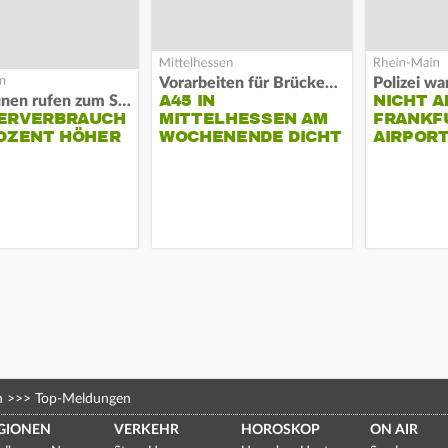
Vorarbeiten für Brücken-Neubau
A45 IN
NICHT A
Kommunen rufen zum Sparen auf
ERVERBRAUCH
MITTELHESSEN AM
FRANKF
OZENT HÖHER
WOCHENENDE DICHT
AIRPORT
n
>>>
Top-Meldungen
GIONEN
VERKEHR
HOROSKOP
ON AIR