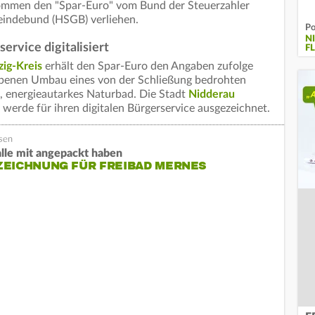
mmen den "Spar-Euro" vom Bund der Steuerzahler
eindebund (HSGB) verliehen.
Po
N
rvice digitalisiert
FL
ig-Kreis
erhält den Spar-Euro den Angaben zufolge
iebenen Umbau eines von der Schließung bedrohten
 energieautarkes Naturbad. Die Stadt
Nidderau
werde für ihren digitalen Bürgerservice ausgezeichnet.
alle mit angepackt haben
ZEICHNUNG FÜR FREIBAD MERNES