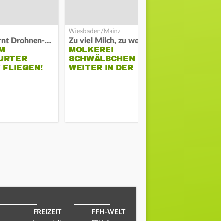
Polizei warnt Drohnen-Besitzer
Zu viel Milch, zu wenig Abnehme
M
MOLKEREI
STADTRAT
URTER
SCHWÄLBCHEN
WIEDER F
 FLIEGEN!
WEITER IN DER
SCHLAGZE
KRISE
FREIZEIT
FFH-WELT