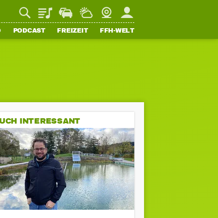
Playlist
Staupilot
Wetter
Webcam
Mein FFH
O
PODCAST
FREIZEIT
FFH-WELT
UCH INTERESSANT