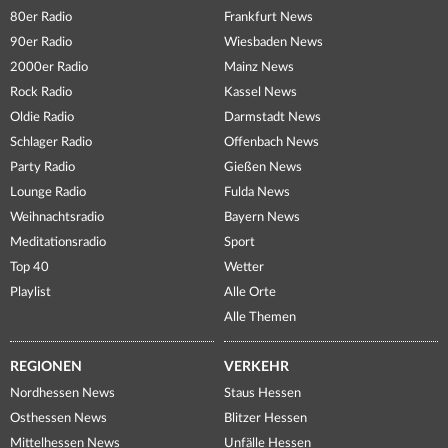
80er Radio
Frankfurt News
90er Radio
Wiesbaden News
2000er Radio
Mainz News
Rock Radio
Kassel News
Oldie Radio
Darmstadt News
Schlager Radio
Offenbach News
Party Radio
Gießen News
Lounge Radio
Fulda News
Weihnachtsradio
Bayern News
Meditationsradio
Sport
Top 40
Wetter
Playlist
Alle Orte
Alle Themen
REGIONEN
VERKEHR
Nordhessen News
Staus Hessen
Osthessen News
Blitzer Hessen
Mittelhessen News
Unfälle Hessen