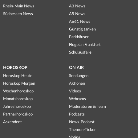
Rhein-Main News
A3 News
Südhessen News
A5 News
A661 News
Günstig tanken
Parkhäuser
Flugplan Frankfurt
Schulausfälle
HOROSKOP
ON AIR
Horoskop Heute
Sendungen
Horoskop Morgen
Aktionen
Wochenhoroskop
Videos
Monatshoroskop
Webcams
Jahreshoroskop
Moderatoren & Team
Partnerhoroskop
Podcasts
Aszendent
News-Podcast
Themen-Ticker
Voting