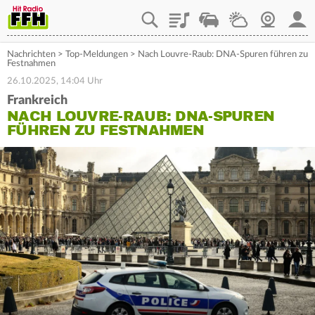
Playlist
Staupilot
Wetter
Webcam
Mein
Nachrichten
>
Top-Meldungen
>
Nach Louvre-Raub: DNA-Spuren führen zu
Festnahmen
26.10.2025, 14:04 Uhr
Frankreich
NACH LOUVRE-RAUB: DNA-SPUREN
FÜHREN ZU FESTNAHMEN