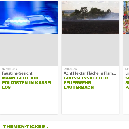
Faust ins Gesicht
Acht Hektar Fläche in Flammen
MANN GEHT AUF
GROSSEINSATZ DER F
S
POLIZISTEN IN KASSEL
EUERWEHR L
S
LOS
AUTERBACH
P
THEMEN-TICKER