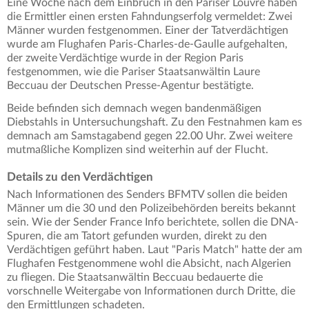
Eine Woche nach dem Einbruch in den Pariser Louvre haben
die Ermittler einen ersten Fahndungserfolg vermeldet: Zwei
Männer wurden festgenommen. Einer der Tatverdächtigen
wurde am Flughafen Paris-Charles-de-Gaulle aufgehalten,
der zweite Verdächtige wurde in der Region Paris
festgenommen, wie die Pariser Staatsanwältin Laure
Beccuau der Deutschen Presse-Agentur bestätigte.
Beide befinden sich demnach wegen bandenmäßigen
Diebstahls in Untersuchungshaft. Zu den Festnahmen kam es
demnach am Samstagabend gegen 22.00 Uhr. Zwei weitere
mutmaßliche Komplizen sind weiterhin auf der Flucht.
Details zu den Verdächtigen
Nach Informationen des Senders BFMTV sollen die beiden
Männer um die 30 und den Polizeibehörden bereits bekannt
sein. Wie der Sender France Info berichtete, sollen die DNA-
Spuren, die am Tatort gefunden wurden, direkt zu den
Verdächtigen geführt haben. Laut "Paris Match" hatte der am
Flughafen Festgenommene wohl die Absicht, nach Algerien
zu fliegen. Die Staatsanwältin Beccuau bedauerte die
vorschnelle Weitergabe von Informationen durch Dritte, die
den Ermittlungen schadeten.