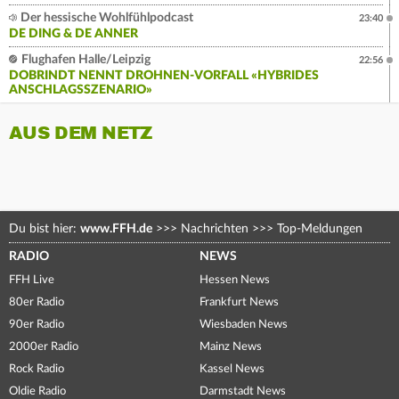
Der hessische Wohlfühlpodcast
23:40
DE DING & DE ANNER
Flughafen Halle/Leipzig
22:56
DOBRINDT NENNT DROHNEN-VORFALL «HYBRIDES
ANSCHLAGSSZENARIO»
AUS DEM NETZ
Du bist hier:
www.FFH.de
>>>
Nachrichten
>>>
Top-Meldungen
RADIO
NEWS
FFH Live
Hessen News
80er Radio
Frankfurt News
90er Radio
Wiesbaden News
2000er Radio
Mainz News
Rock Radio
Kassel News
Oldie Radio
Darmstadt News