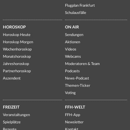
Flugplan Frankfurt
Schulausfälle
HOROSKOP
ON AIR
Horoskop Heute
Sendungen
Horoskop Morgen
Aktionen
Wochenhoroskop
Videos
Monatshoroskop
Webcams
Jahreshoroskop
Moderatoren & Team
Partnerhoroskop
Podcasts
Aszendent
News-Podcast
Themen-Ticker
Voting
FREIZEIT
FFH-WELT
Veranstaltungen
FFH-App
Spielplätze
Newsletter
Rezepte
Kontakt