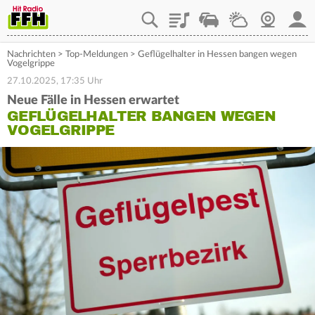
Playlist
Staupilot
Wetter
Webcam
Mein
Nachrichten
>
Top-Meldungen
>
Geflügelhalter in Hessen bangen wegen
Vogelgrippe
27.10.2025, 17:35 Uhr
Neue Fälle in Hessen erwartet
GEFLÜGELHALTER BANGEN WEGEN
VOGELGRIPPE