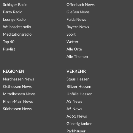
Schlager Radio
Offenbach News
Party Radio
Gießen News
Lounge Radio
Fulda News
Weihnachtsradio
Bayern News
Meditationsradio
Sport
Top 40
Wetter
Playlist
Alle Orte
Alle Themen
REGIONEN
VERKEHR
Nordhessen News
Staus Hessen
Osthessen News
Blitzer Hessen
Mittelhessen News
Unfälle Hessen
Rhein-Main News
A3 News
Südhessen News
A5 News
A661 News
Günstig tanken
Parkhäuser