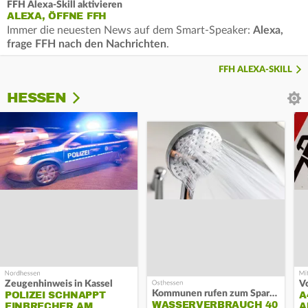
FFH Alexa-Skill aktivieren
ALEXA, ÖFFNE FFH
Immer die neuesten News auf dem Smart-Speaker:
Alexa,
frage FFH nach den Nachrichten
.
FFH ALEXA-SKILL
HESSEN
Zeugenhinweis in Kassel
Kommunen rufen zum Sparen auf
POLIZEI SCHNAPPT
A
WASSERVERBRAUCH 40
EINBRECHER AM
A