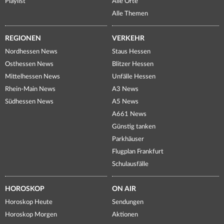
Playlist
Alle Orte
Alle Themen
REGIONEN
VERKEHR
Nordhessen News
Staus Hessen
Osthessen News
Blitzer Hessen
Mittelhessen News
Unfälle Hessen
Rhein-Main News
A3 News
Südhessen News
A5 News
A661 News
Günstig tanken
Parkhäuser
Flugplan Frankfurt
Schulausfälle
HOROSKOP
ON AIR
Horoskop Heute
Sendungen
Horoskop Morgen
Aktionen