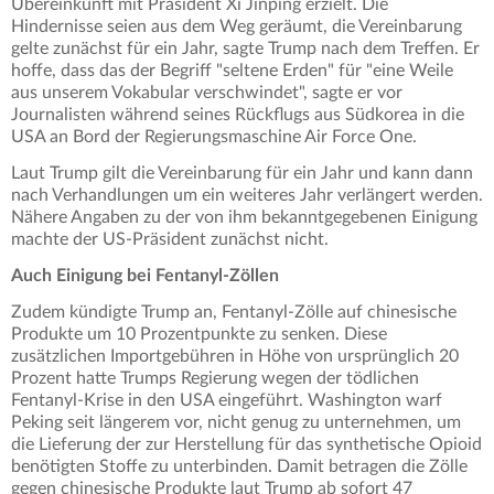
Übereinkunft mit Präsident Xi Jinping erzielt. Die
Hindernisse seien aus dem Weg geräumt, die Vereinbarung
gelte zunächst für ein Jahr, sagte Trump nach dem Treffen. Er
hoffe, dass das der Begriff "seltene Erden" für "eine Weile
aus unserem Vokabular verschwindet", sagte er vor
Journalisten während seines Rückflugs aus Südkorea in die
USA an Bord der Regierungsmaschine Air Force One.
Laut Trump gilt die Vereinbarung für ein Jahr und kann dann
nach Verhandlungen um ein weiteres Jahr verlängert werden.
Nähere Angaben zu der von ihm bekanntgegebenen Einigung
machte der US-Präsident zunächst nicht.
Auch Einigung bei Fentanyl-Zöllen
Zudem kündigte Trump an, Fentanyl-Zölle auf chinesische
Produkte um 10 Prozentpunkte zu senken. Diese
zusätzlichen Importgebühren in Höhe von ursprünglich 20
Prozent hatte Trumps Regierung wegen der tödlichen
Fentanyl-Krise in den USA eingeführt. Washington warf
Peking seit längerem vor, nicht genug zu unternehmen, um
die Lieferung der zur Herstellung für das synthetische Opioid
benötigten Stoffe zu unterbinden. Damit betragen die Zölle
gegen chinesische Produkte laut Trump ab sofort 47