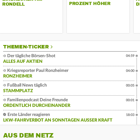
PROZENT HÖHER
RONDELL
D
THEMEN-TICKER
Der tägliche Börsen-Shot
04:59
ALLES AUF AKTIEN
Kriegsreporter Paul Ronzheimer
04:00
RONZHEIMER
Fußball News täglich
00:05
STAMMPLATZ
Familienpodcast Deine Freunde
00:01
ORDENTLICH DURCHEINANDER
Erste Länder reagieren
18:03
LKW-FAHRVERBOT AN SONNTAGEN AUSSER KRAFT
AUS DEM NETZ