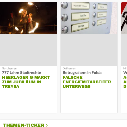
777 Jahre Stadtrechte
Betrugsalarm in Fulda
HEERLAGER & MARKT
FALSCHE
A
ZUM JUBILÄUM IN
ENERGIEMITARBEITER
A
TREYSA
UNTERWEGS
D
THEMEN-TICKER