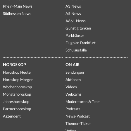
Rhein-Main News
A3 News
Südhessen News
A5 News
A661 News
Günstig tanken
Parkhäuser
Flugplan Frankfurt
Schulausfälle
HOROSKOP
ON AIR
Horoskop Heute
Sendungen
Horoskop Morgen
Aktionen
Wochenhoroskop
Videos
Monatshoroskop
Webcams
Jahreshoroskop
Moderatoren & Team
Partnerhoroskop
Podcasts
Aszendent
News-Podcast
Themen-Ticker