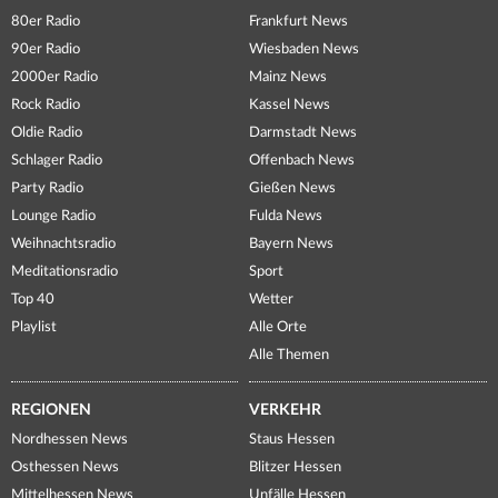
80er Radio
Frankfurt News
90er Radio
Wiesbaden News
2000er Radio
Mainz News
Rock Radio
Kassel News
Oldie Radio
Darmstadt News
Schlager Radio
Offenbach News
Party Radio
Gießen News
Lounge Radio
Fulda News
Weihnachtsradio
Bayern News
Meditationsradio
Sport
Top 40
Wetter
Playlist
Alle Orte
Alle Themen
REGIONEN
VERKEHR
Nordhessen News
Staus Hessen
Osthessen News
Blitzer Hessen
Mittelhessen News
Unfälle Hessen