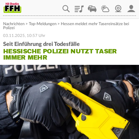
Playlist
Staupilot
Wetter
Webcam
Mein
Nachrichten
>
Top-Meldungen
>
Hessen meldet mehr Tasereinsätze bei
Polizei
03.11.2025, 10:57 Uhr
Seit Einführung drei Todesfälle
HESSISCHE POLIZEI NUTZT TASER
IMMER MEHR