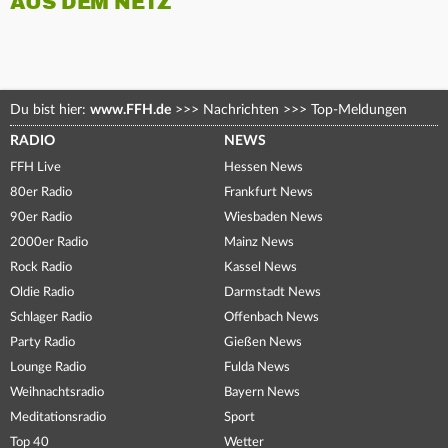
AUS DEM NETZ
Du bist hier:
www.FFH.de
>>>
Nachrichten
>>>
Top-Meldungen
RADIO
NEWS
FFH Live
Hessen News
80er Radio
Frankfurt News
90er Radio
Wiesbaden News
2000er Radio
Mainz News
Rock Radio
Kassel News
Oldie Radio
Darmstadt News
Schlager Radio
Offenbach News
Party Radio
Gießen News
Lounge Radio
Fulda News
Weihnachtsradio
Bayern News
Meditationsradio
Sport
Top 40
Wetter