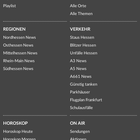
Playlist
Alle Orte
Alle Themen
REGIONEN
VERKEHR
Nordhessen News
Staus Hessen
Osthessen News
Blitzer Hessen
Mittelhessen News
Unfälle Hessen
Rhein-Main News
A3 News
Südhessen News
A5 News
A661 News
Günstig tanken
Parkhäuser
Flugplan Frankfurt
Schulausfälle
HOROSKOP
ON AIR
Horoskop Heute
Sendungen
Horoskop Morgen
Aktionen