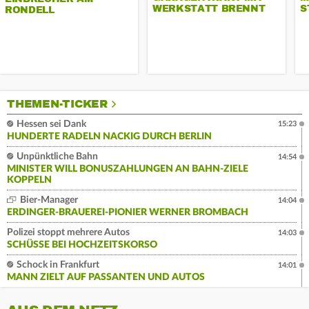
WERKSTATT BRENNT
S
RONDELL
THEMEN-TICKER
Hessen sei Dank
15:23
HUNDERTE RADELN NACKIG DURCH BERLIN
Unpünktliche Bahn
14:54
MINISTER WILL BONUSZAHLUNGEN AN BAHN-ZIELE
KOPPELN
Bier-Manager
14:04
ERDINGER-BRAUEREI-PIONIER WERNER BROMBACH
Polizei stoppt mehrere Autos
14:03
SCHÜSSE BEI HOCHZEITSKORSO
Schock in Frankfurt
14:01
MANN ZIELT AUF PASSANTEN UND AUTOS