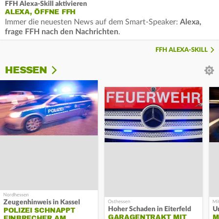
FFH Alexa-Skill aktivieren
ALEXA, ÖFFNE FFH
Immer die neuesten News auf dem Smart-Speaker:
Alexa,
frage FFH nach den Nachrichten
.
FFH ALEXA-SKILL
HESSEN
Zeugenhinweis in Kassel
Hoher Schaden in Eiterfeld
Un
POLIZEI SCHNAPPT
GARAGENTRAKT MIT
M
EINBRECHER AM