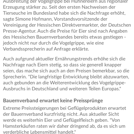
Ausbreitung der Vogelgrippe bei Hühnereiern aus regionaler
Erzeugung stärker zu. Seit den ersten Nachweisen der
Tierseuche im Bundesland habe sich die Nachfrage erhöht,
sagte Simone Hofmann, Vorstandsvorsitzende der
Vereinigung der Hessischen Direktvermarkter, der Deutschen
Presse-Agentur. Auch die Preise für Eier sind nach Angaben
des Hessischen Bauernverbandes bereits etwas gestiegen -
jedoch nicht nur durch die Vogelgrippe, wie eine
Verbandssprecherin auf Anfrage erklärte.
Auch aufgrund aktueller Ernährungstrends erhöhe sich die
Nachfrage nach Eiern stetig, so dass sie generell knapper
seien, das mache sich auch an den Preisen bemerkbar, so die
Sprecherin. "Die langfristige Entwicklung bleibt abzuwarten,
auch gebunden an die Weiterentwicklung des Vogelgrippe-
Ausbruchs in Deutschland und weiteren Teilen Europas."
Bauernverband erwartet keine Preissprünge
Extreme Preissteigerungen bei Geflügelprodukten erwartet
der Bauernverband kurzfristig nicht. Aus aktueller Sicht
werde es weiterhin Eier und Geflügelfleisch geben. "Von
Hamsterkäufen raten wir daher dringend ab, da es sich um
verderbliche Lebensmittel handelt."