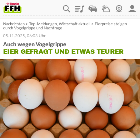
Playlist
Staupilot
Wetter
Webcam
Mein
Nachrichten
>
Top-Meldungen
,
Wirtschaft aktuell
>
Eierpreise steigen
durch Vogelgrippe und Nachfrage
05.11.2025, 06:03 Uhr
Auch wegen Vogelgrippe
EIER GEFRAGT UND ETWAS TEURER