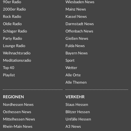
90er Radio
Wiesbaden News
2000er Radio
Mainz News
Rock Radio
Kassel News
Oldie Radio
Darmstadt News
Schlager Radio
Offenbach News
Party Radio
Gießen News
Lounge Radio
Fulda News
Weihnachtsradio
Bayern News
Meditationsradio
Sport
Top 40
Wetter
Playlist
Alle Orte
Alle Themen
REGIONEN
VERKEHR
Nordhessen News
Staus Hessen
Osthessen News
Blitzer Hessen
Mittelhessen News
Unfälle Hessen
Rhein-Main News
A3 News