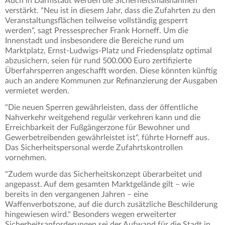
Auch in Darmstadt werden die Sicherheitsmaßnahmen
verstärkt. "Neu ist in diesem Jahr, dass die Zufahrten zu den
Veranstaltungsflächen teilweise vollständig gesperrt
werden", sagt Pressesprecher Frank Horneff. Um die
Innenstadt und insbesondere die Bereiche rund um
Marktplatz, Ernst-Ludwigs-Platz und Friedensplatz optimal
abzusichern, seien für rund 500.000 Euro zertifizierte
Überfahrsperren angeschafft worden. Diese könnten künftig
auch an andere Kommunen zur Refinanzierung der Ausgaben
vermietet werden.
"Die neuen Sperren gewährleisten, dass der öffentliche
Nahverkehr weitgehend regulär verkehren kann und die
Erreichbarkeit der Fußgängerzone für Bewohner und
Gewerbetreibenden gewährleistet ist", führte Horneff aus.
Das Sicherheitspersonal werde Zufahrtskontrollen
vornehmen.
"Zudem wurde das Sicherheitskonzept überarbeitet und
angepasst. Auf dem gesamten Marktgelände gilt – wie
bereits in den vergangenen Jahren – eine
Waffenverbotszone, auf die durch zusätzliche Beschilderung
hingewiesen wird." Besonders wegen erweiterter
Sicherheitsanforderungen sei der Aufwand für die Stadt in