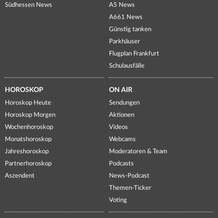
Südhessen News
A5 News
A661 News
Günstig tanken
Parkhäuser
Flugplan Frankfurt
Schulausfälle
HOROSKOP
ON AIR
Horoskop Heute
Sendungen
Horoskop Morgen
Aktionen
Wochenhoroskop
Videos
Monatshoroskop
Webcams
Jahreshoroskop
Moderatoren & Team
Partnerhoroskop
Podcasts
Aszendent
News-Podcast
Themen-Ticker
Voting