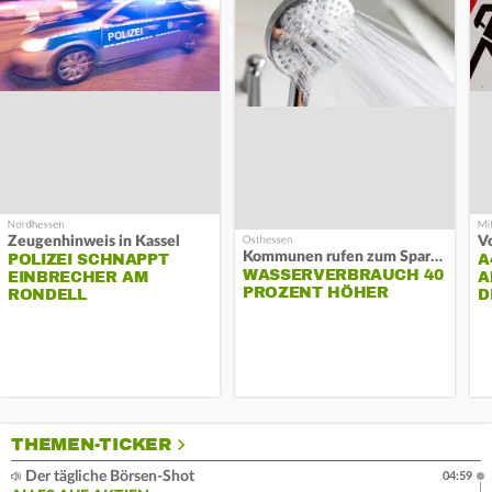
Zeugenhinweis in Kassel
Kommunen rufen zum Sparen auf
POLIZEI SCHNAPPT
A
WASSERVERBRAUCH 40
EINBRECHER AM
A
PROZENT HÖHER
RONDELL
D
THEMEN-TICKER
Der tägliche Börsen-Shot
04:59