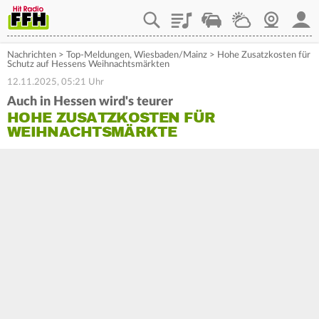
Playlist
Staupilot
Wetter
Webcam
Mein
Nachrichten
>
Top-Meldungen
,
Wiesbaden/Mainz
>
Hohe Zusatzkosten für
Schutz auf Hessens Weihnachtsmärkten
12.11.2025, 05:21 Uhr
Auch in Hessen wird's teurer
HOHE ZUSATZKOSTEN FÜR
WEIHNACHTSMÄRKTE