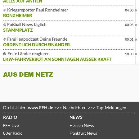
ALLES AUF AKTIEN
Kriegsreporter Paul Ronzheimer
04:00
RONZHEIMER
Fußball News täglich
00:05
STAMMPLATZ
Familienpodcast Deine Freunde
00:01
ORDENTLICH DURCHEINANDER
Erste Länder reagieren
18:03
LKW-FAHRVERBOT AN SONNTAGEN AUSSER KRAFT
AUS DEM NETZ
Du bist hier:
www.FFH.de
>>>
Nachrichten
>>>
Top-Meldungen
RADIO
NEWS
FFH Live
Hessen News
80er Radio
Frankfurt News