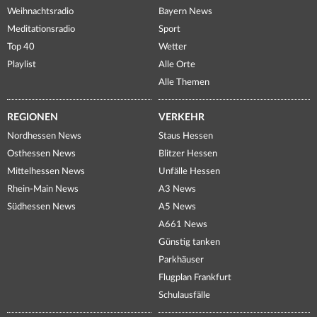
Weihnachtsradio
Bayern News
Meditationsradio
Sport
Top 40
Wetter
Playlist
Alle Orte
Alle Themen
REGIONEN
VERKEHR
Nordhessen News
Staus Hessen
Osthessen News
Blitzer Hessen
Mittelhessen News
Unfälle Hessen
Rhein-Main News
A3 News
Südhessen News
A5 News
A661 News
Günstig tanken
Parkhäuser
Flugplan Frankfurt
Schulausfälle