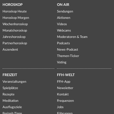
HOROSKOP
ON AIR
Horoskop Heute
Sendungen
Horoskop Morgen
Aktionen
Wochenhoroskop
Videos
Monatshoroskop
Webcams
Jahreshoroskop
Moderatoren & Team
Partnerhoroskop
Podcasts
Aszendent
News-Podcast
Themen-Ticker
Voting
FREIZEIT
FFH-WELT
Veranstaltungen
FFH-App
Spielplätze
Newsletter
Rezepte
Kontakt
Meditation
Frequenzen
Ausflugsziele
Jobs
Freizeit-Tipps
Führungen