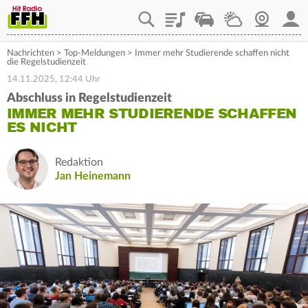
Playlist
Staupilot
Wetter
Webcam
Mein
Nachrichten
>
Top-Meldungen
>
Immer mehr Studierende schaffen nicht
die Regelstudienzeit
14.11.2025, 12:44 Uhr
Abschluss in Regelstudienzeit
IMMER MEHR STUDIERENDE SCHAFFEN
ES NICHT
Redaktion
Jan Heinemann