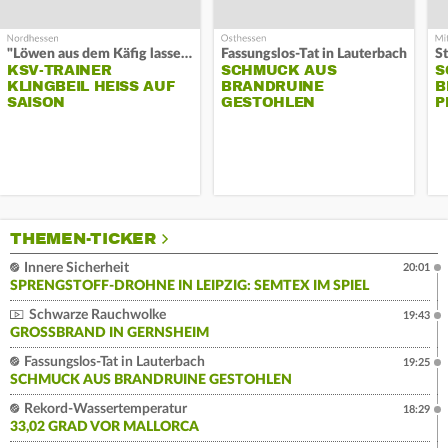
"Löwen aus dem Käfig lassen"
Fassungslos-Tat in Lauterbach
KSV-TRAINER
SCHMUCK AUS
S
KLINGBEIL HEISS AUF S
BRANDRUINE
B
AISON
GESTOHLEN
P
THEMEN-TICKER
Innere Sicherheit
20:01
SPRENGSTOFF-DROHNE IN LEIPZIG: SEMTEX IM SPIEL
Schwarze Rauchwolke
19:43
GROSSBRAND IN GERNSHEIM
Fassungslos-Tat in Lauterbach
19:25
SCHMUCK AUS BRANDRUINE GESTOHLEN
Rekord-Wassertemperatur
18:29
33,02 GRAD VOR MALLORCA