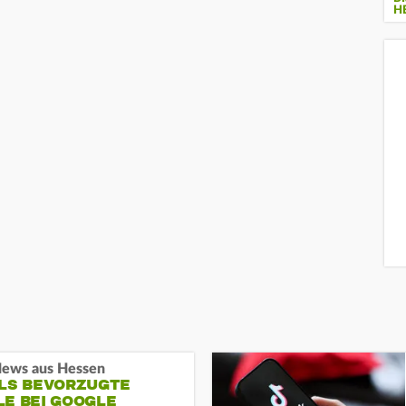
H
ews aus Hessen
ALS BEVORZUGTE
LE BEI GOOGLE