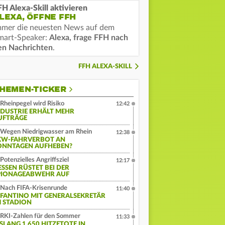
FH Alexa-Skill aktivieren
LEXA, ÖFFNE FFH
mmer die neuesten News auf dem
mart-Speaker:
Alexa, frage FFH nach
en Nachrichten
.
FFH ALEXA-SKILL
HEMEN-TICKER
Rheinpegel wird Risiko
12:42
NDUSTRIE ERHÄLT MEHR
UFTRÄGE
Wegen Niedrigwasser am Rhein
12:38
KW-FAHRVERBOT AN
ONNTAGEN AUFHEBEN?
Potenzielles Angriffsziel
12:17
ESSEN RÜSTET BEI DER
PIONAGEABWEHR AUF
Nach FIFA-Krisenrunde
11:40
NFANTINO MIT GENERALSEKRETÄR
M STADION
RKI-Zahlen für den Sommer
11:33
ISLANG 1.650 HITZETOTE IN