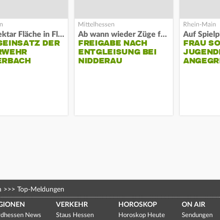
Acht Hektar Fläche in Flammen
Ab wann wieder Züge fahren
EINSATZ DER F
FREIGABE NACH
FRAU S
EHR L
ENTGLEISUNG BEI
JUGEND
RBACH
NIDDERAU
ANGEGR
HABEN
n
>>>
Top-Meldungen
GIONEN
VERKEHR
HOROSKOP
ON AIR
dhessen News
Staus Hessen
Horoskop Heute
Sendungen