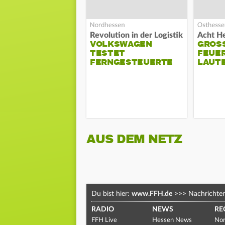
Revolution in der Logistik
VOLKSWAGEN
GROSS
TESTET
EUERW
FERNGESTEUERTE
AUTE
LKWS
AUS DEM NETZ
Du bist hier:
www.FFH.de
>>>
Nachrichte
RADIO
NEWS
RE
FFH Live
Hessen News
Nor