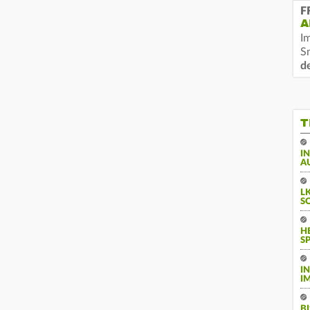
F
A
I
S
d
T
I
A
L
S
H
S
I
I
B