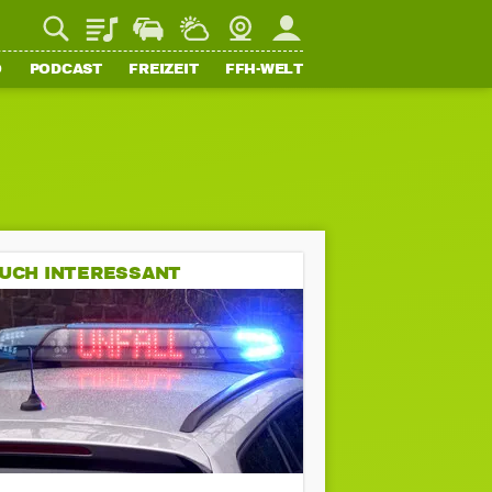
Playlist
Staupilot
Wetter
Webcam
Mein FFH
O
PODCAST
FREIZEIT
FFH-WELT
UCH INTERESSANT