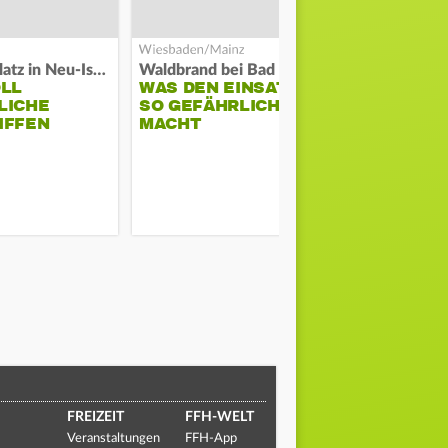
Auf Spielplatz in Neu-Isenburg
Waldbrand bei Bad Schwalbach
Große Waldb
OLL
WAS DEN EINSATZ
FEUERWE
LICHE
SO GEFÄHRLICH
SCHÜTZT
IFFEN
MACHT
ODENWALD
MUSIKFES
FREIZEIT
FFH-WELT
Veranstaltungen
FFH-App