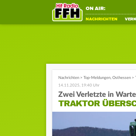
ON AIR:
NACHRICHTEN
VER
Nachrichten
>
Top-Meldungen
,
Osthessen
>
14.11.2025, 19:40 Uhr
Zwei Verletzte in Wart
TRAKTOR ÜBERSC