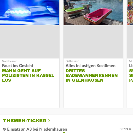
Faust ins Gesicht
Alles in lustigen Kostümen
MANN GEHT AUF
DRITTES
S
POLIZISTEN IN KASSEL
BADEWANNENRENNEN
S
LOS
IN GELNHAUSEN
P
THEMEN-TICKER
Einsatz an A3 bei Niedernhausen
05:13