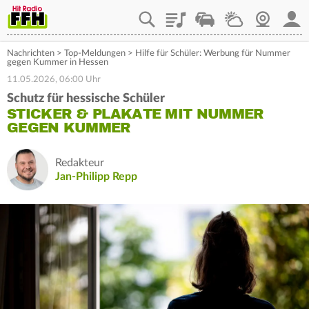
Playlist
Staupilot
Wetter
Webcam
Mein
Nachrichten
>
Top-Meldungen
>
Hilfe für Schüler: Werbung für Nummer
gegen Kummer in Hessen
11.05.2026, 06:00 Uhr
Schutz für hessische Schüler
STICKER & PLAKATE MIT NUMMER
GEGEN KUMMER
Redakteur
Jan-Philipp Repp