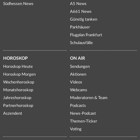
Südhessen News
A5 News
A661 News
Günstig tanken
Parkhäuser
Flugplan Frankfurt
Schulausfälle
HOROSKOP
ON AIR
Horoskop Heute
Sendungen
Horoskop Morgen
Aktionen
Wochenhoroskop
Videos
Monatshoroskop
Webcams
Jahreshoroskop
Moderatoren & Team
Partnerhoroskop
Podcasts
Aszendent
News-Podcast
Themen-Ticker
Voting