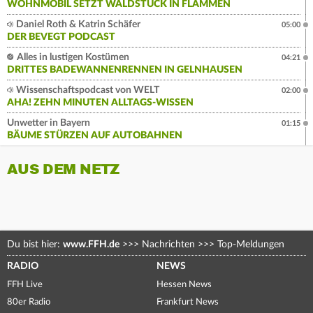
WOHNMOBIL SETZT WALDSTÜCK IN FLAMMEN
Daniel Roth & Katrin Schäfer
05:00
DER BEVEGT PODCAST
Alles in lustigen Kostümen
04:21
DRITTES BADEWANNENRENNEN IN GELNHAUSEN
Wissenschaftspodcast von WELT
02:00
AHA! ZEHN MINUTEN ALLTAGS-WISSEN
Unwetter in Bayern
01:15
BÄUME STÜRZEN AUF AUTOBAHNEN
AUS DEM NETZ
Du bist hier:
www.FFH.de
>>>
Nachrichten
>>>
Top-Meldungen
RADIO
NEWS
FFH Live
Hessen News
80er Radio
Frankfurt News