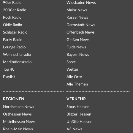
90er Radio
Wiesbaden News
2000er Radio
Mainz News
Rock Radio
Kassel News
Oldie Radio
Darmstadt News
Schlager Radio
Offenbach News
Party Radio
Gießen News
Lounge Radio
Fulda News
Weihnachtsradio
Bayern News
Meditationsradio
Sport
Top 40
Wetter
Playlist
Alle Orte
Alle Themen
REGIONEN
VERKEHR
Nordhessen News
Staus Hessen
Osthessen News
Blitzer Hessen
Mittelhessen News
Unfälle Hessen
Rhein-Main News
A3 News