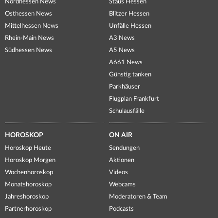
Nordhessen News
Staus Hessen
Osthessen News
Blitzer Hessen
Mittelhessen News
Unfälle Hessen
Rhein-Main News
A3 News
Südhessen News
A5 News
A661 News
Günstig tanken
Parkhäuser
Flugplan Frankfurt
Schulausfälle
HOROSKOP
ON AIR
Horoskop Heute
Sendungen
Horoskop Morgen
Aktionen
Wochenhoroskop
Videos
Monatshoroskop
Webcams
Jahreshoroskop
Moderatoren & Team
Partnerhoroskop
Podcasts