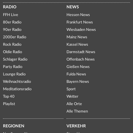
RADIO
NEWS
FFH Live
Hessen News
80er Radio
Frankfurt News
90er Radio
Wiesbaden News
2000er Radio
Mainz News
Rock Radio
Kassel News
Oldie Radio
Darmstadt News
Schlager Radio
Offenbach News
Party Radio
Gießen News
Lounge Radio
Fulda News
Weihnachtsradio
Bayern News
Meditationsradio
Sport
Top 40
Wetter
Playlist
Alle Orte
Alle Themen
REGIONEN
VERKEHR