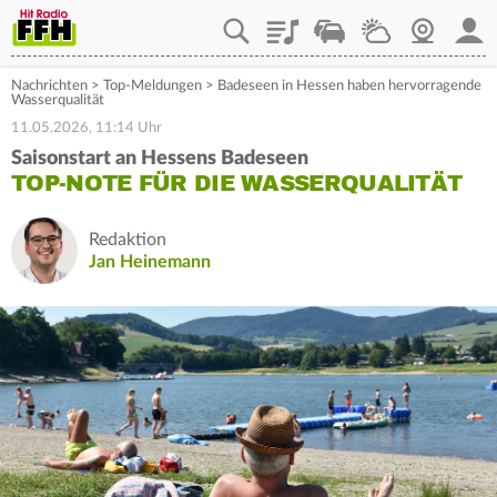
Playlist
Staupilot
Wetter
Webcam
Mein
Nachrichten
>
Top-Meldungen
>
Badeseen in Hessen haben hervorragende
Wasserqualität
11.05.2026, 11:14 Uhr
Saisonstart an Hessens Badeseen
TOP-NOTE FÜR DIE WASSERQUALITÄT
Redaktion
Jan Heinemann