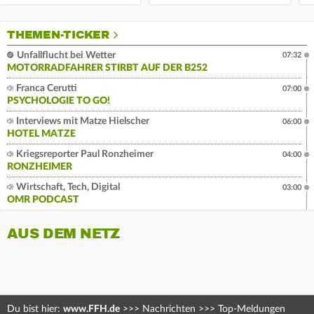
THEMEN-TICKER
Unfallflucht bei Wetter
07:32
MOTORRADFAHRER STIRBT AUF DER B252
Franca Cerutti
07:00
PSYCHOLOGIE TO GO!
Interviews mit Matze Hielscher
06:00
HOTEL MATZE
Kriegsreporter Paul Ronzheimer
04:00
RONZHEIMER
Wirtschaft, Tech, Digital
03:00
OMR PODCAST
AUS DEM NETZ
Du bist hier:
www.FFH.de
>>>
Nachrichten
>>>
Top-Meldungen