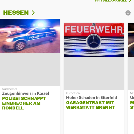
FFH ALEXA-SKILL
HESSEN
Zeugenhinweis in Kassel
Hoher Schaden in Eiterfeld
Un
POLIZEI SCHNAPPT
GARAGENTRAKT MIT
M
EINBRECHER AM
WERKSTATT BRENNT
S
RONDELL