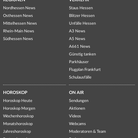
REGIONEN
VERKEHR
Nordhessen News
Staus Hessen
Osthessen News
Blitzer Hessen
Mittelhessen News
Unfälle Hessen
Rhein-Main News
A3 News
Südhessen News
A5 News
A661 News
Günstig tanken
Parkhäuser
Flugplan Frankfurt
Schulausfälle
HOROSKOP
ON AIR
Horoskop Heute
Sendungen
Horoskop Morgen
Aktionen
Wochenhoroskop
Videos
Monatshoroskop
Webcams
Jahreshoroskop
Moderatoren & Team