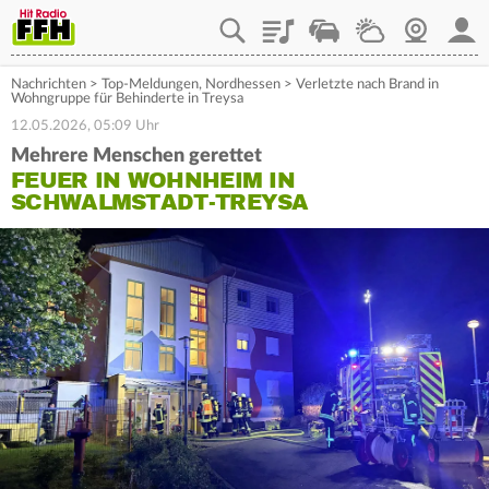
Playlist
Staupilot
Wetter
Webcam
Mein
Nachrichten
>
Top-Meldungen
,
Nordhessen
>
Verletzte nach Brand in
Wohngruppe für Behinderte in Treysa
12.05.2026, 05:09 Uhr
Mehrere Menschen gerettet
FEUER IN WOHNHEIM IN
SCHWALMSTADT-TREYSA