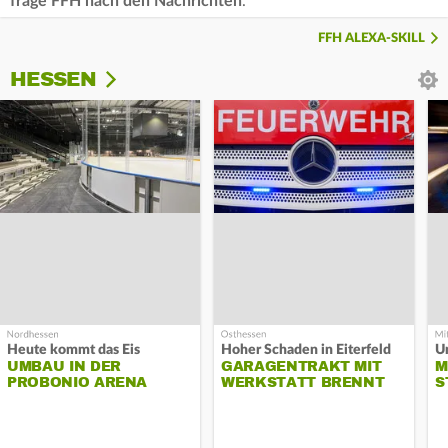
frage FFH nach den Nachrichten
.
FFH ALEXA-SKILL
HESSEN
Heute kommt das Eis
Hoher Schaden in Eiterfeld
Un
UMBAU IN DER
GARAGENTRAKT MIT
M
PROBONIO ARENA
WERKSTATT BRENNT
S