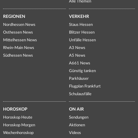
Alle Themen
REGIONEN
VERKEHR
Nordhessen News
Staus Hessen
Osthessen News
Blitzer Hessen
Mittelhessen News
Unfälle Hessen
Rhein-Main News
A3 News
Südhessen News
A5 News
A661 News
Günstig tanken
Parkhäuser
Flugplan Frankfurt
Schulausfälle
HOROSKOP
ON AIR
Horoskop Heute
Sendungen
Horoskop Morgen
Aktionen
Wochenhoroskop
Videos