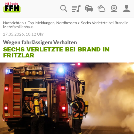
Playlist
Staupilot
Wetter
Webcam
Mein
Nachrichten
>
Top-Meldungen
,
Nordhessen
>
Sechs Verletzte bei Brand in
Mehrfamilienhaus
27.05.2026, 10:12 Uhr
Wegen fahrlässigem Verhalten
SECHS VERLETZTE BEI BRAND IN
FRITZLAR