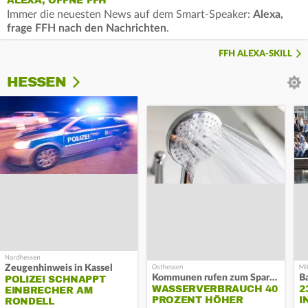
ALEXA, ÖFFNE FFH
Immer die neuesten News auf dem Smart-Speaker:
Alexa,
frage FFH nach den Nachrichten
.
FFH ALEXA-SKILL
HESSEN
Zeugenhinweis in Kassel
Kommunen rufen zum Sparen auf
B
POLIZEI SCHNAPPT
WASSERVERBRAUCH 40
2
EINBRECHER AM
PROZENT HÖHER
I
RONDELL