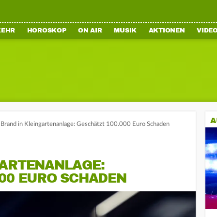
KEHR
HOROSKOP
ON AIR
MUSIK
AKTIONEN
VIDE
A
Brand in Kleingartenanlage: Geschätzt 100.000 Euro Schaden
GARTENANLAGE:
000 EURO SCHADEN