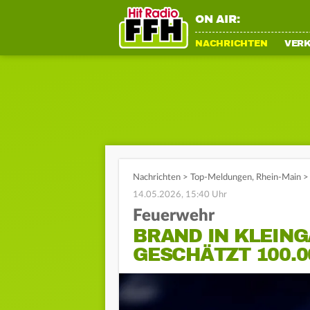
ON AIR:
NACHRICHTEN
VER
Nachrichten
>
Top-Meldungen
,
Rhein-Main
>
14.05.2026, 15:40 Uhr
Feuerwehr
BRAND IN KLEIN
GESCHÄTZT 100.