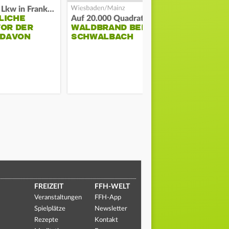
Flucht mit Lkw in Frankfurt
LICHE
Auf 20.000 Quadratmetern
VOR DER
WALDBRAND BEI BAD
SO LÄUFT 
 DAVON
SCHWALBACH
DER BAUS
FREIZEIT
FFH-WELT
Veranstaltungen
FFH-App
Spielplätze
Newsletter
Rezepte
Kontakt