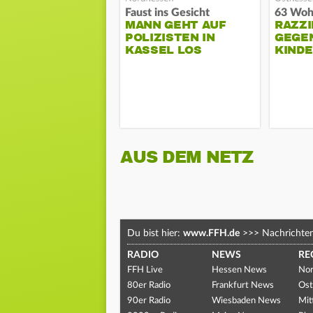
Faust ins Gesicht
MANN GEHT AUF
RAZZI
POLIZISTEN IN
GEGE
KASSEL LOS
KIND
AUS DEM NETZ
Du bist hier:
www.FFH.de
>>>
Nachrichte
RADIO
NEWS
RE
FFH Live
Hessen News
Nor
80er Radio
Frankfurt News
Ost
90er Radio
Wiesbaden News
Mit