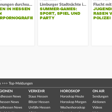
63 Wohnungen durchsucht
Limburger Stadtnächte im Sand
EN IN HESSEN
SUMMER-GAMES:
JUGEND
N
SPORT, SPIEL UND
RASEN 
ERPORNOGRAFIE
PARTY
POLIZEI
n
>>>
Top-Meldungen
GIONEN
VERKEHR
HOROSKOP
ON AIR
dhessen News
Staus Hessen
Horoskop Heute
Sendungen
hessen News
Blitzer Hessen
Horoskop Morgen
Aktionen
telhessen News
Unfälle Hessen
Wochenhoroskop
Videos