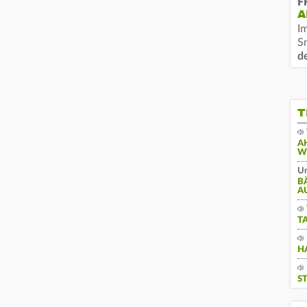
F
A
I
S
d
T
A
W
Un
B
A
T
H
S