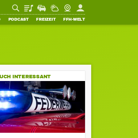
Playlist
Staupilot
Wetter
Webcam
Mein FFH
O
PODCAST
FREIZEIT
FFH-WELT
UCH INTERESSANT