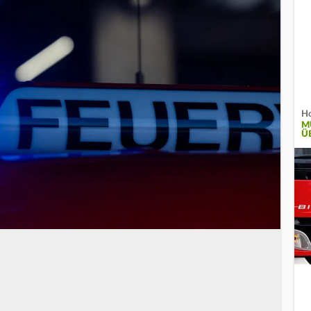
Ho
M
Ü