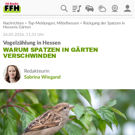
Playlist
Staupilot
Wetter
Webcam
Mein
Nachrichten
>
Top-Meldungen
,
Mittelhessen
>
Rückgang der Spatzen in
Hessens Gärten
26.05.2026, 11:31 Uhr
Vogelzählung in Hessen
WARUM SPATZEN IN GÄRTEN
VERSCHWINDEN
Redakteurin
Sabrina Wiegand