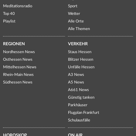
Meditationsradio
Sport
Top 40
Wetter
Playlist
Alle Orte
Alle Themen
REGIONEN
VERKEHR
Nordhessen News
Staus Hessen
Osthessen News
Blitzer Hessen
Mittelhessen News
Unfälle Hessen
Rhein-Main News
A3 News
Südhessen News
A5 News
A661 News
Günstig tanken
Parkhäuser
Flugplan Frankfurt
Schulausfälle
HOROSKOP
ON AIR