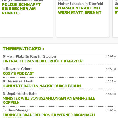
Zeugenhinweis in Kassel
Hoher Schaden in Eiterfeld
Un
POLIZEI SCHNAPPT
GARAGENTRAKT MIT
M
EINBRECHER AM
WERKSTATT BRENNT
S
RONDELL
THEMEN-TICKER
Mehr Platz für Fans im Stadion
17:02
EINTRACHT FRANKFURT ERHÖHT KAPAZITÄT
Roxanne Grimm
15:55
ROXY'S PODCAST
Hessen sei Dank
15:23
HUNDERTE RADELN NACKIG DURCH BERLIN
Unpünktliche Bahn
14:54
MINISTER WILL BONUSZAHLUNGEN AN BAHN-ZIELE
KOPPELN
Bier-Manager
14:04
ERDINGER-BRAUEREI-PIONIER WERNER BROMBACH