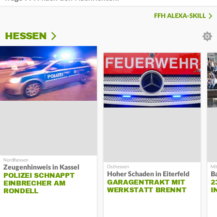
FFH ALEXA-SKILL
HESSEN
Zeugenhinweis in Kassel
Hoher Schaden in Eiterfeld
B
POLIZEI SCHNAPPT
GARAGENTRAKT MIT
2
EINBRECHER AM
WERKSTATT BRENNT
I
RONDELL