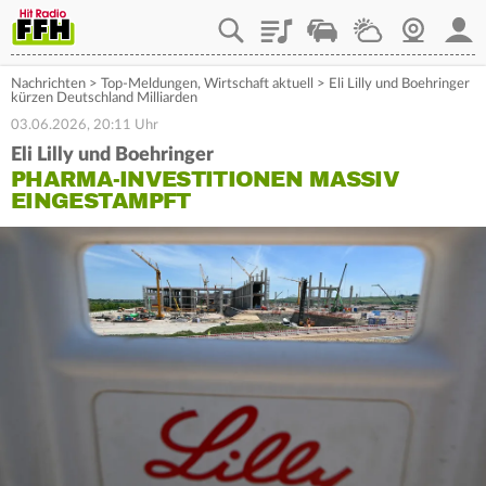
Playlist
Staupilot
Wetter
Webcam
Mein
Nachrichten
>
Top-Meldungen
,
Wirtschaft aktuell
>
Eli Lilly und Boehringer
kürzen Deutschland Milliarden
03.06.2026, 20:11 Uhr
Eli Lilly und Boehringer
PHARMA-INVESTITIONEN MASSIV
EINGESTAMPFT