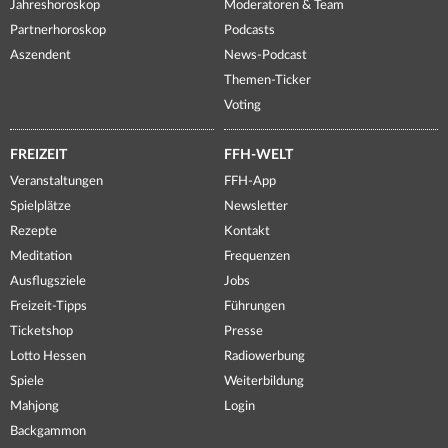
Jahreshoroskop
Moderatoren & Team
Partnerhoroskop
Podcasts
Aszendent
News-Podcast
Themen-Ticker
Voting
FREIZEIT
FFH-WELT
Veranstaltungen
FFH-App
Spielplätze
Newsletter
Rezepte
Kontakt
Meditation
Frequenzen
Ausflugsziele
Jobs
Freizeit-Tipps
Führungen
Ticketshop
Presse
Lotto Hessen
Radiowerbung
Spiele
Weiterbildung
Mahjong
Login
Backgammon