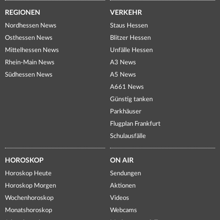
REGIONEN
VERKEHR
Nordhessen News
Staus Hessen
Osthessen News
Blitzer Hessen
Mittelhessen News
Unfälle Hessen
Rhein-Main News
A3 News
Südhessen News
A5 News
A661 News
Günstig tanken
Parkhäuser
Flugplan Frankfurt
Schulausfälle
HOROSKOP
ON AIR
Horoskop Heute
Sendungen
Horoskop Morgen
Aktionen
Wochenhoroskop
Videos
Monatshoroskop
Webcams