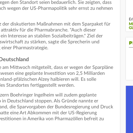
en den Standort seien bedauerlich. Sie zeigten, dass
uch wegen der US-Pharmapolitik sehr ernst zu nehmen
Er
tz der diskutierten Maßnahmen mit dem Sparpaket für
M
G
 attraktiv für die Pharmabranche. "Auch dieser
ein Interesse an stabilen Sozialbeiträgen." Ziel der
swirtschaft zu stärken, sagte die Sprecherin und
P
 einer Pharmastrategie.
 Deutschland
e am Mittwoch mitgeteilt, dass er wegen der Sparpläne
esen eine geplante Investition von 2,5 Milliarden
land-pfälzischen Alzey halbieren will. Es solle
s Standortes fertiggestellt werden.
zern Boehringer Ingelheim will zudem geplante
o in Deutschland stoppen. Als Gründe nannte er
and, die Sparvorgaben der Bundesregierung und Druck
hatte eine Art Abkommen mit der US-Regierung
estitionen in Amerika von Pharmazöllen befreit zu