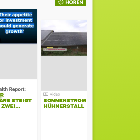
HÖREN
lth Report:
Unter Auflag
ER
EU ERLAU
ÄRE STEIGT
SONNENSTROM IM
PARAMOU
M ZWEI…
HÜHNERSTALL
GEPLANT