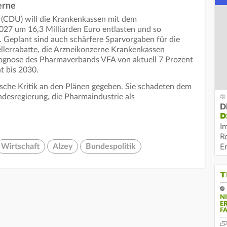
erne
(CDU) will die Krankenkassen mit dem
2027 um 16,3 Milliarden Euro entlasten und so
. Geplant sind auch schärfere Sparvorgaben für die
llerrabatte, die Arzneikonzerne Krankenkassen
ognose des Pharmaverbands VFA von aktuell 7 Prozent
nt bis 2030.
sche Kritik an den Plänen gegeben. Sie schadeten dem
ndesregierung, die Pharmaindustrie als
D
D
I
R
Wirtschaft
Alzey
Bundespolitik
E
T
N
E
F