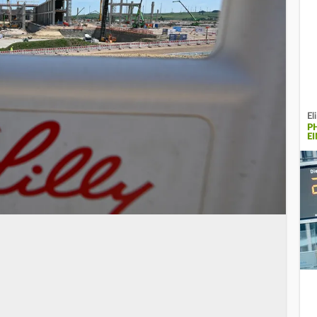
El
P
E