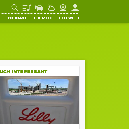
Playlist
Staupilot
Wetter
Webcam
Mein FFH
O
PODCAST
FREIZEIT
FFH-WELT
UCH INTERESSANT