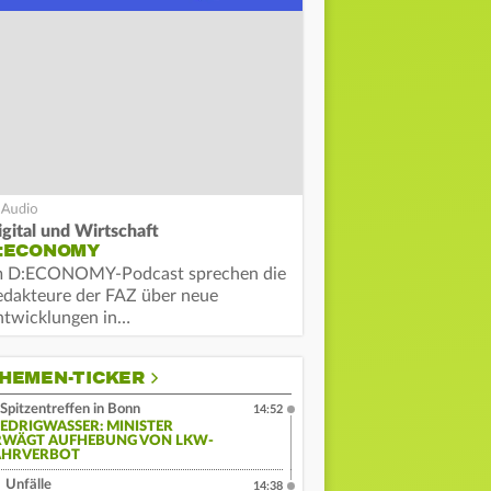
igital und Wirtschaft
:ECONOMY
m D:ECONOMY-Podcast sprechen die
edakteure der FAZ über neue
ntwicklungen in…
HEMEN-TICKER
Spitzentreffen in Bonn
14:52
IEDRIGWASSER: MINISTER
RWÄGT AUFHEBUNG VON LKW-
AHRVERBOT
Unfälle
14:38