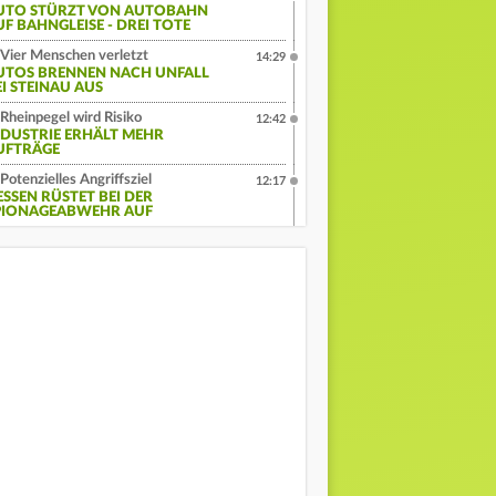
UTO STÜRZT VON AUTOBAHN
UF BAHNGLEISE - DREI TOTE
Vier Menschen verletzt
14:29
UTOS BRENNEN NACH UNFALL
EI STEINAU AUS
Rheinpegel wird Risiko
12:42
NDUSTRIE ERHÄLT MEHR
UFTRÄGE
Potenzielles Angriffsziel
12:17
ESSEN RÜSTET BEI DER
PIONAGEABWEHR AUF