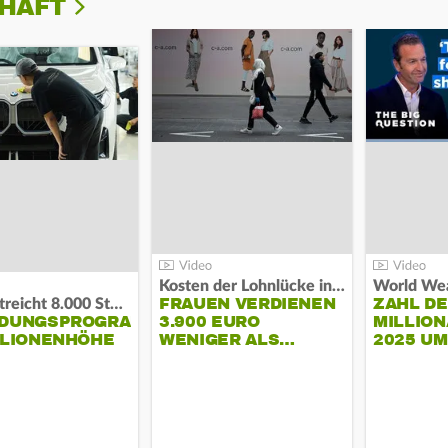
CHAFT
Kosten der Lohnlücke in der EU:
World Wea
FRAUEN VERDIENEN
ZAHL D
BMW streicht 8.000 Stellen:
NDUNGSPROGRAMM
3.900 EURO
MILLION
LLIONENHÖHE
WENIGER ALS…
2025 U