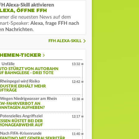
FH Alexa-Skill aktivieren
LEXA, ÖFFNE FFH
mmer die neuesten News auf dem
mart-Speaker:
Alexa, frage FFH nach
en Nachrichten
.
FFH ALEXA-SKILL
HEMEN-TICKER
Unfälle
13:32
UTO STÜRZT VON AUTOBAHN
UF BAHNGLEISE - DREI TOTE
Rheinpegel wird Risiko
12:42
NDUSTRIE ERHÄLT MEHR
UFTRÄGE
Wegen Niedrigwasser am Rhein
12:38
KW-FAHRVERBOT AN
ONNTAGEN AUFHEBEN?
Potenzielles Angriffsziel
12:17
ESSEN RÜSTET BEI DER
PIONAGEABWEHR AUF
Nach FIFA-Krisenrunde
11:40
NFANTINO MIT GENERALSEKRETÄR