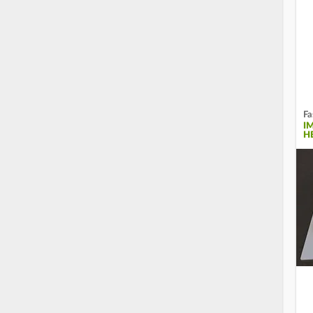
Fa
I
H