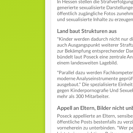
In Hessen stellen die Strafverfolgun
generierte sexualisierte Darstellung
öffentlich zugängliche Fotos zunehme
und sexualisierte Inhalte zu erzeug
Land baut Strukturen aus
"Kinder werden dadurch nicht nur di
auch Ausgangspunkt weiterer Strafta
zur Bekämpfung entsprechender Darst
bündelt laut Poseck eine zentrale A
einem landesweiten Lagebild.
"Parallel dazu werden Fachkompeten
moderne Analyseinstrumente geprüf
ausgebaut." Die spezialisierte Einhe
gegen Kinderpornografie Und Sexuel
mehr als 300 Mitarbeiter.
Appell an Eltern, Bilder nicht u
Poseck appellierte an Eltern, sensib
öffentliche Posts bestenfalls zu ve
vorneherein zu unterbinden. "Wer per