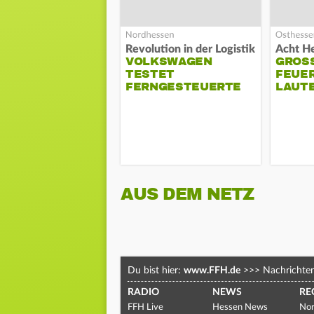
Revolution in der Logistik
VOLKSWAGEN
GROSS
TESTET
EUERW
FERNGESTEUERTE
AUTE
LKWS
AUS DEM NETZ
Du bist hier:
www.FFH.de
>>>
Nachrichte
RADIO
NEWS
RE
FFH Live
Hessen News
Nor