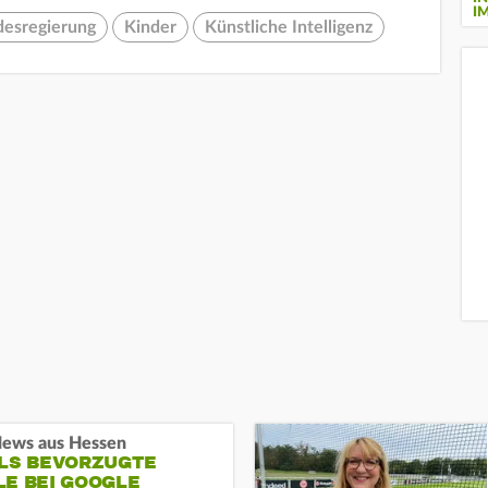
I
desregierung
Kinder
Künstliche Intelligenz
ews aus Hessen
ALS BEVORZUGTE
LE BEI GOOGLE