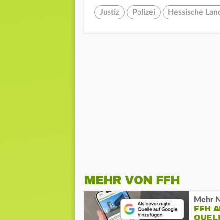
Justiz
Polizei
Hessische Lan
MEHR VON FFH
Mehr N
FFH 
QUEL