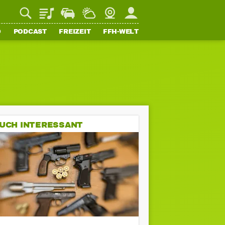
Playlist
Staupilot
Wetter
Webcam
Mein FFH
O
PODCAST
FREIZEIT
FFH-WELT
UCH INTERESSANT