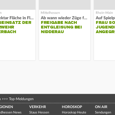
Acht Hektar Fläche in Flammen
Ab wann wieder Züge fahren
EINSATZ DER F
FREIGABE NACH
FRAU S
EHR L
ENTGLEISUNG BEI
JUGEND
RBACH
NIDDERAU
ANGEGR
HABEN
n
>>>
Top-Meldungen
GIONEN
VERKEHR
HOROSKOP
ON AIR
dhessen News
Staus Hessen
Horoskop Heute
Sendungen