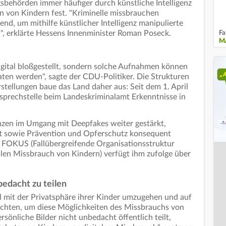
gsbehörden immer häufiger durch künstliche Intelligenz
en von Kindern fest. "Kriminelle missbrauchen
nd, um mithilfe künstlicher Intelligenz manipulierte
en", erklärte Hessens Innenminister Roman Poseck.
Fa
M
gital bloßgestellt, sondern solche Aufnahmen können
ten werden", sagte der CDU-Politiker. Die Strukturen
ellungen baue das Land daher aus: Seit dem 1. April
nsprechstelle beim Landeskriminalamt Erkenntnisse in
zen im Umgang mit Deepfakes weiter gestärkt,
t sowie Prävention und Opferschutz konsequent
it FOKUS (Fallübergreifende Organisationsstruktur
len Missbrauch von Kindern) verfügt ihm zufolge über
nbedacht zu teilen
el mit der Privatsphäre ihrer Kinder umzugehen und auf
rzichten, um diese Möglichkeiten des Missbrauchs von
sönliche Bilder nicht unbedacht öffentlich teilt,