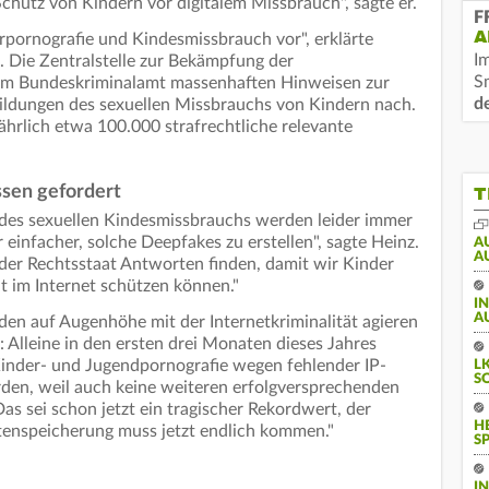
Schutz von Kindern vor digitalem Missbrauch", sagte er.
F
A
pornografie und Kindesmissbrauch vor", erklärte
I
. Die Zentralstelle zur Bekämpfung der
S
 dem Bundeskriminalamt massenhaften Hinweisen zur
d
ildungen des sexuellen Missbrauchs von Kindern nach.
ährlich etwa 100.000 strafrechtliche relevante
sen gefordert
T
 des sexuellen Kindesmissbrauchs werden leider immer
infacher, solche Deepfakes zu erstellen", sagte Heinz.
A
A
der Rechtsstaat Antworten finden, damit wir Kinder
lt im Internet schützen können."
I
A
en auf Augenhöhe mit der Internetkriminalität agieren
: Alleine in den ersten drei Monaten dieses Jahres
inder- und Jugendpornografie wegen fehlender IP-
L
S
rden, weil auch keine weiteren erfolgversprechenden
as sei schon jetzt ein tragischer Rekordwert, der
H
tenspeicherung muss jetzt endlich kommen."
S
I