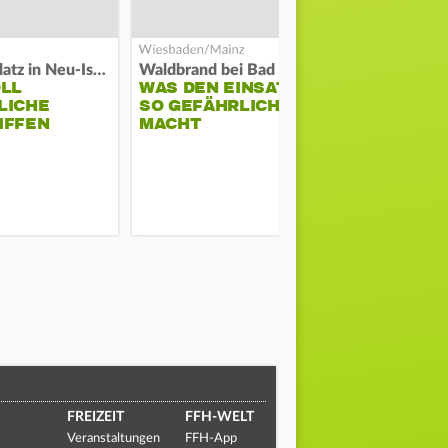
Auf Spielplatz in Neu-Isenburg
Waldbrand bei Bad Schwalbach
Große Waldb
OLL
WAS DEN EINSATZ
FEUERWE
LICHE
SO GEFÄHRLICH
SCHÜTZT
IFFEN
MACHT
ODENWALD
MUSIKFES
FREIZEIT
FFH-WELT
Veranstaltungen
FFH-App