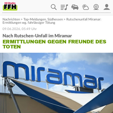
Playlist
Staupilot
Wetter
Webcam
Mein
Nachrichten
>
Top-Meldungen
,
Südhessen
>
Rutschenunfall Miramar:
Ermittlungen wg. fahrlässiger Tötung
09.06.2026, 05:49 Uhr
Nach Rutschen-Unfall im Miramar
ERMITTLUNGEN GEGEN FREUNDE DES
TOTEN