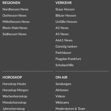
REGIONEN
VERKEHR
Nordhessen News
Staus Hessen
Osthessen News
Blitzer Hessen
Mittelhessen News
Unfälle Hessen
Rhein-Main News
A3 News
Südhessen News
A5 News
A661 News
Günstig tanken
Parkhäuser
Flugplan Frankfurt
Schulausfälle
HOROSKOP
ON AIR
Horoskop Heute
Sendungen
Horoskop Morgen
Aktionen
Wochenhoroskop
Videos
Monatshoroskop
Webcams
Jahreshoroskop
Moderatoren & Team