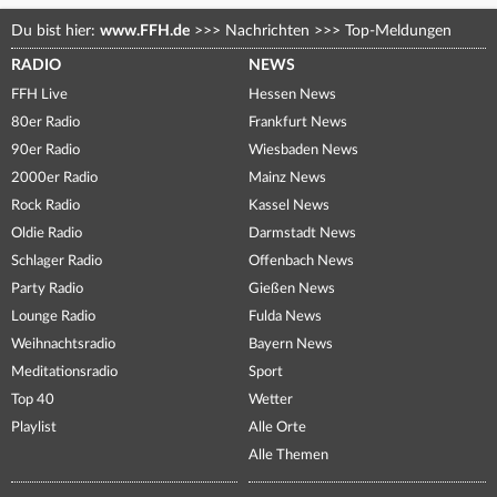
Du bist hier:
www.FFH.de
>>>
Nachrichten
>>>
Top-Meldungen
RADIO
NEWS
FFH Live
Hessen News
80er Radio
Frankfurt News
90er Radio
Wiesbaden News
2000er Radio
Mainz News
Rock Radio
Kassel News
Oldie Radio
Darmstadt News
Schlager Radio
Offenbach News
Party Radio
Gießen News
Lounge Radio
Fulda News
Weihnachtsradio
Bayern News
Meditationsradio
Sport
Top 40
Wetter
Playlist
Alle Orte
Alle Themen