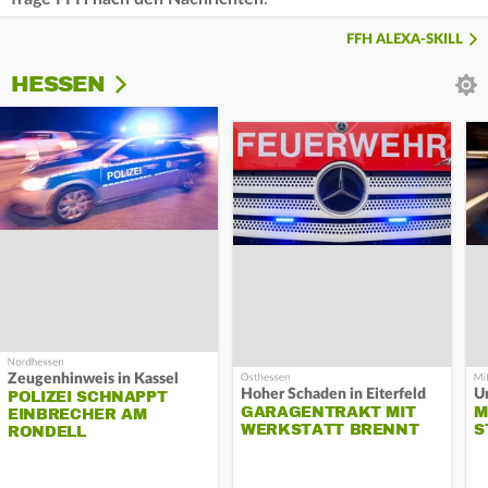
FFH ALEXA-SKILL
HESSEN
Zeugenhinweis in Kassel
Hoher Schaden in Eiterfeld
Un
POLIZEI SCHNAPPT
GARAGENTRAKT MIT
M
EINBRECHER AM
WERKSTATT BRENNT
S
RONDELL