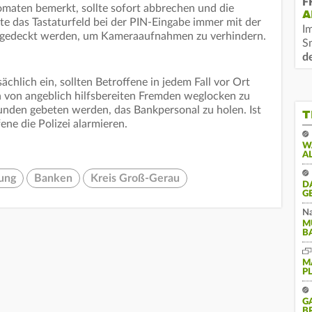
F
maten bemerkt, sollte sofort abbrechen und die
A
e das Tastaturfeld bei der PIN-Eingabe immer mit der
I
bgedeckt werden, um Kameraaufnahmen zu verhindern.
S
d
chlich ein, sollten Betroffene in jedem Fall vor Ort
ch von angeblich hilfsbereiten Fremden weglocken zu
Kunden gebeten werden, das Bankpersonal zu holen. Ist
T
ene die Polizei alarmieren.
W
A
ung
Banken
Kreis Groß-Gerau
D
G
Na
M
B
M
P
G
B