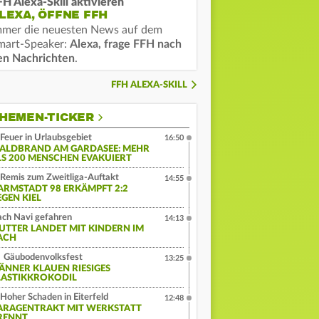
FH Alexa-Skill aktivieren
LEXA, ÖFFNE FFH
mmer die neuesten News auf dem
mart-Speaker:
Alexa, frage FFH nach
en Nachrichten
.
FFH ALEXA-SKILL
HEMEN-TICKER
Feuer in Urlaubsgebiet
16:50
ALDBRAND AM GARDASEE: MEHR
LS 200 MENSCHEN EVAKUIERT
Remis zum Zweitliga-Auftakt
14:55
ARMSTADT 98 ERKÄMPFT 2:2
EGEN KIEL
ch Navi gefahren
14:13
UTTER LANDET MIT KINDERN IM
ACH
Gäubodenvolksfest
13:25
ÄNNER KLAUEN RIESIGES
LASTIKKROKODIL
Hoher Schaden in Eiterfeld
12:48
ARAGENTRAKT MIT WERKSTATT
RENNT