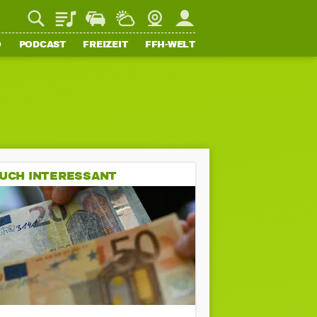
Playlist
Staupilot
Wetter
Webcam
Mein FFH
O
PODCAST
FREIZEIT
FFH-WELT
UCH INTERESSANT