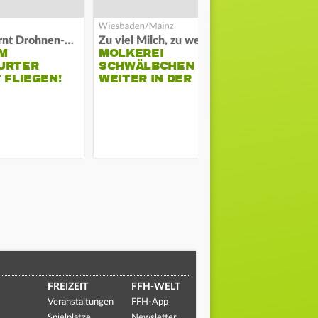
Polizei warnt Drohnen-Besitzer
Zu viel Milch, zu wenig Abnehme
M
MOLKEREI
DARMSTAD
URTER
SCHWÄLBCHEN
ERKÄMPFT
 FLIEGEN!
WEITER IN DER
GEGEN KI
KRISE
FREIZEIT
FFH-WELT
Veranstaltungen
FFH-App
Spielplätze
Newsletter