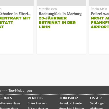
Hoher Schaden in Eiterfeld
Badeunglück in Marburg
GENTRAKT MIT
23-JÄHRIGER
NICHT A
STATT
ERTRINKT IN DER
FRANKF
NT
LAHN
AIRPORT
n
>>>
Top-Meldungen
GIONEN
VERKEHR
HOROSKOP
ON AIR
dhessen News
Staus Hessen
Horoskop Heute
Sendungen
hessen News
Blitzer Hessen
Horoskop Morgen
Aktionen