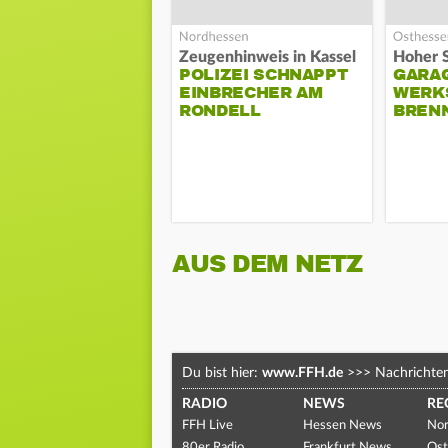
Zeugenhinweis in Kassel
POLIZEI SCHNAPPT
GARA
EINBRECHER AM
WERK
RONDELL
BREN
AUS DEM NETZ
Du bist hier:
www.FFH.de
>>>
Nachrichte
RADIO
NEWS
RE
FFH Live
Hessen News
Nor
80er Radio
Frankfurt News
Ost