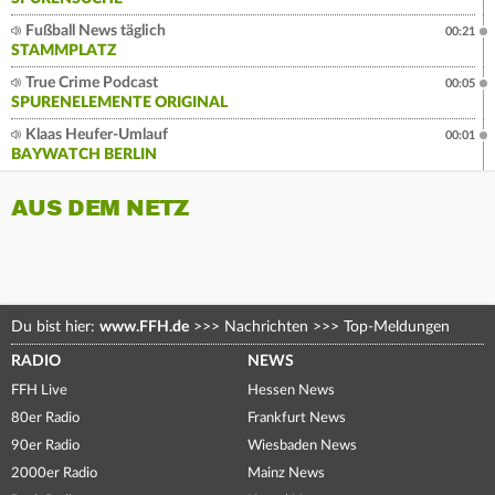
Fußball News täglich
00:21
STAMMPLATZ
True Crime Podcast
00:05
SPURENELEMENTE ORIGINAL
Klaas Heufer-Umlauf
00:01
BAYWATCH BERLIN
AUS DEM NETZ
Du bist hier:
www.FFH.de
>>>
Nachrichten
>>>
Top-Meldungen
RADIO
NEWS
FFH Live
Hessen News
80er Radio
Frankfurt News
90er Radio
Wiesbaden News
2000er Radio
Mainz News