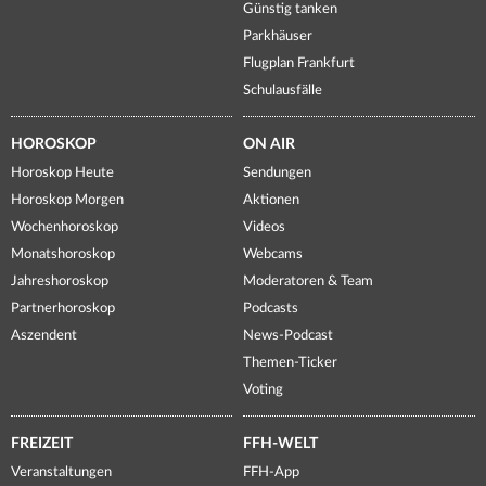
Günstig tanken
Parkhäuser
Flugplan Frankfurt
Schulausfälle
HOROSKOP
ON AIR
Horoskop Heute
Sendungen
Horoskop Morgen
Aktionen
Wochenhoroskop
Videos
Monatshoroskop
Webcams
Jahreshoroskop
Moderatoren & Team
Partnerhoroskop
Podcasts
Aszendent
News-Podcast
Themen-Ticker
Voting
FREIZEIT
FFH-WELT
Veranstaltungen
FFH-App