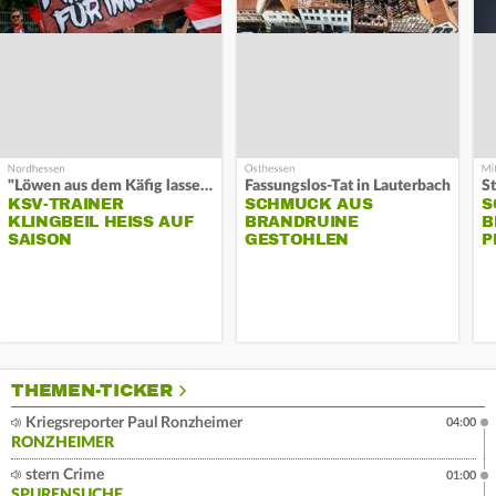
"Löwen aus dem Käfig lassen"
Fassungslos-Tat in Lauterbach
KSV-TRAINER
SCHMUCK AUS
S
KLINGBEIL HEISS AUF S
BRANDRUINE
B
AISON
GESTOHLEN
P
THEMEN-TICKER
Kriegsreporter Paul Ronzheimer
04:00
RONZHEIMER
stern Crime
01:00
SPURENSUCHE