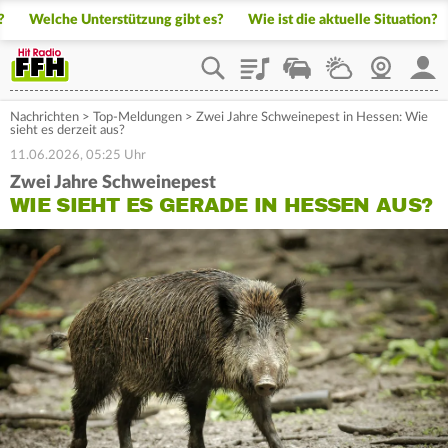
?
Welche Unterstützung gibt es?
Wie ist die aktuelle Situation?
Playlist
Staupilot
Wetter
Webcam
Mein
Nachrichten
>
Top-Meldungen
>
Zwei Jahre Schweinepest in Hessen: Wie
sieht es derzeit aus?
11.06.2026, 05:25 Uhr
Zwei Jahre Schweinepest
WIE SIEHT ES GERADE IN HESSEN AUS?