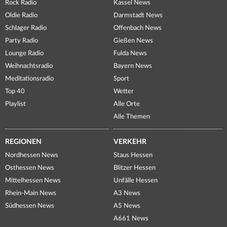
Rock Radio
Kassel News
Oldie Radio
Darmstadt News
Schlager Radio
Offenbach News
Party Radio
Gießen News
Lounge Radio
Fulda News
Weihnachtsradio
Bayern News
Meditationsradio
Sport
Top 40
Wetter
Playlist
Alle Orte
Alle Themen
REGIONEN
VERKEHR
Nordhessen News
Staus Hessen
Osthessen News
Blitzer Hessen
Mittelhessen News
Unfälle Hessen
Rhein-Main News
A3 News
Südhessen News
A5 News
A661 News