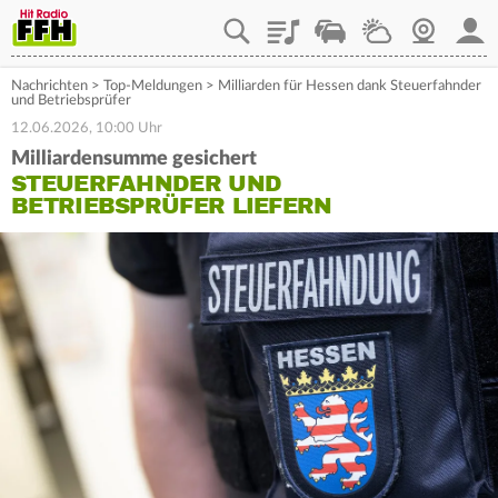
Playlist
Staupilot
Wetter
Webcam
Mein
Nachrichten
>
Top-Meldungen
>
Milliarden für Hessen dank Steuerfahnder
und Betriebsprüfer
12.06.2026, 10:00 Uhr
Milliardensumme gesichert
STEUERFAHNDER UND
BETRIEBSPRÜFER LIEFERN