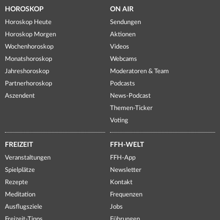
HOROSKOP
ON AIR
Horoskop Heute
Sendungen
Horoskop Morgen
Aktionen
Wochenhoroskop
Videos
Monatshoroskop
Webcams
Jahreshoroskop
Moderatoren & Team
Partnerhoroskop
Podcasts
Aszendent
News-Podcast
Themen-Ticker
Voting
FREIZEIT
FFH-WELT
Veranstaltungen
FFH-App
Spielplätze
Newsletter
Rezepte
Kontakt
Meditation
Frequenzen
Ausflugsziele
Jobs
Freizeit-Tipps
Führungen