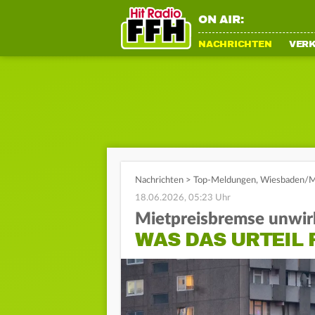
ON AIR:
NACHRICHTEN
VER
Nachrichten
>
Top-Meldungen
,
Wiesbaden/M
18.06.2026, 05:23 Uhr
Mietpreisbremse unwi
WAS DAS URTEIL 