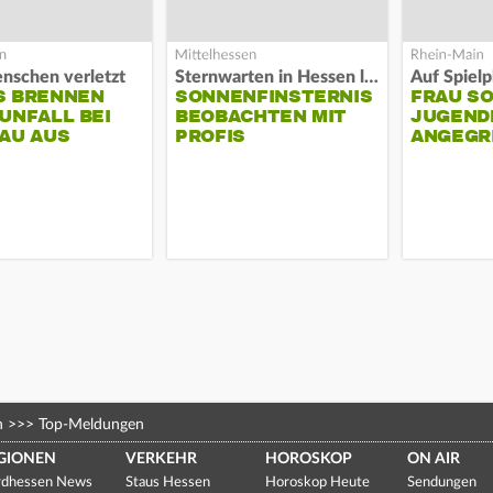
nschen verletzt
Sternwarten in Hessen laden ein
S BRENNEN
SONNENFINSTERNIS
FRAU S
UNFALL BEI
BEOBACHTEN MIT
JUGEND
AU AUS
PROFIS
ANGEGR
HABEN
n
>>>
Top-Meldungen
GIONEN
VERKEHR
HOROSKOP
ON AIR
dhessen News
Staus Hessen
Horoskop Heute
Sendungen