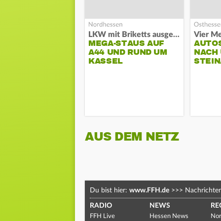
LKW mit Briketts ausgebrannt
Vier Me
MEGA-STAUS AUF
AUTO
A44 UND RUND UM
NACH 
KASSEL
STEIN
AUS DEM NETZ
Du bist hier:
www.FFH.de
>>>
Nachrichte
RADIO
NEWS
RE
FFH Live
Hessen News
Nor