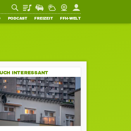
Playlist
Staupilot
Wetter
Webcam
Mein FFH
O
PODCAST
FREIZEIT
FFH-WELT
UCH INTERESSANT