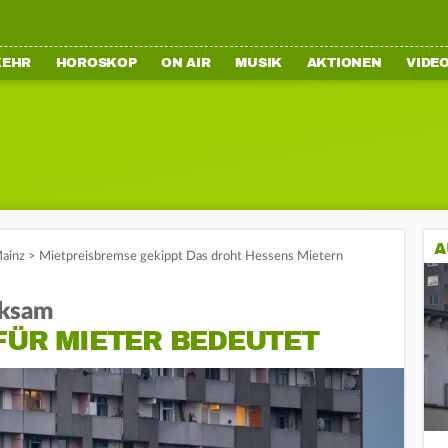
KEHR
HOROSKOP
ON AIR
MUSIK
AKTIONEN
VIDE
A
ainz
>
Mietpreisbremse gekippt Das droht Hessens Mietern
rksam
FÜR MIETER BEDEUTET