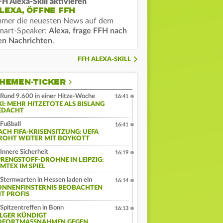
FH Alexa-Skill aktivieren
LEXA, ÖFFNE FFH
mmer die neuesten News auf dem
mart-Speaker:
Alexa, frage FFH nach
en Nachrichten
.
FFH ALEXA-SKILL
HEMEN-TICKER
Rund 9.600 in einer Hitze-Woche
16:41
KI: MEHR HITZETOTE ALS BISLANG
EDACHT
Fußball
16:41
ACH FIFA-KRISENSITZUNG: UEFA
ROHT WEITER MIT BOYKOTT
Innere Sicherheit
16:19
PRENGSTOFF-DROHNE IN LEIPZIG:
MTEX IM SPIEL
Sternwarten in Hessen laden ein
16:14
ONNENFINSTERNIS BEOBACHTEN
IT PROFIS
Spitzentreffen in Bonn
16:13
ILGER KÜNDIGT
OFORTMASSNAHMEN GEGEN N