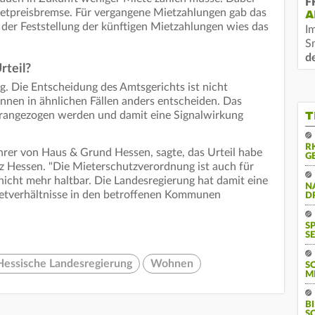
F
Mietpreisbremse. Für vergangene Mietzahlungen gab das
A
 der Feststellung der künftigen Mietzahlungen wies das
I
S
d
rteil?
ig. Die Entscheidung des Amtsgerichts ist nicht
önnen in ähnlichen Fällen anders entscheiden. Das
T
herangezogen werden und damit eine Signalwirkung
R
rer von Haus & Grund Hessen, sagte, das Urteil habe
G
z Hessen. "Die Mieterschutzverordnung ist auch für
icht mehr haltbar. Die Landesregierung hat damit eine
N
ietverhältnisse in den betroffenen Kommunen
D
S
SE
Hessische Landesregierung
Wohnen
S
M
B
S