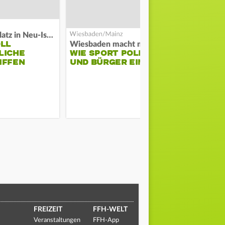
Auf Spielplatz in Neu-Isenburg
Große Waldb
OLL
FEUERWE
Wiesbaden macht mobil
LICHE
WIE SPORT POLIZEI
SCHÜTZT
IFFEN
UND BÜRGER EINT
ODENWALD
MUSIKFES
FREIZEIT
FFH-WELT
Veranstaltungen
FFH-App