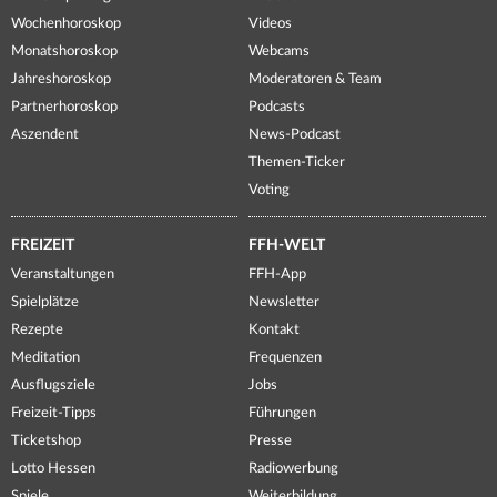
Wochenhoroskop
Videos
Monatshoroskop
Webcams
Jahreshoroskop
Moderatoren & Team
Partnerhoroskop
Podcasts
Aszendent
News-Podcast
Themen-Ticker
Voting
FREIZEIT
FFH-WELT
Veranstaltungen
FFH-App
Spielplätze
Newsletter
Rezepte
Kontakt
Meditation
Frequenzen
Ausflugsziele
Jobs
Freizeit-Tipps
Führungen
Ticketshop
Presse
Lotto Hessen
Radiowerbung
Spiele
Weiterbildung