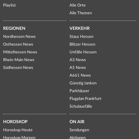
Playlist
Alle Orte
Alle Themen
REGIONEN
VERKEHR
Nordhessen News
Staus Hessen
Osthessen News
Blitzer Hessen
Mittelhessen News
Unfälle Hessen
Rhein-Main News
A3 News
Südhessen News
A5 News
A661 News
Günstig tanken
Parkhäuser
Flugplan Frankfurt
Schulausfälle
HOROSKOP
ON AIR
Horoskop Heute
Sendungen
Horoskop Morgen
Aktionen