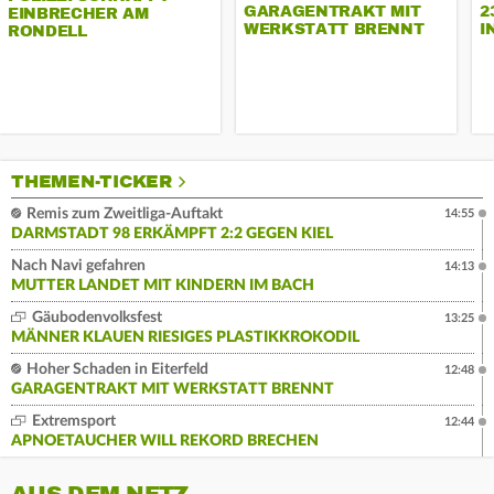
GARAGENTRAKT MIT
2
EINBRECHER AM
WERKSTATT BRENNT
I
RONDELL
THEMEN-TICKER
Remis zum Zweitliga-Auftakt
14:55
DARMSTADT 98 ERKÄMPFT 2:2 GEGEN KIEL
Nach Navi gefahren
14:13
MUTTER LANDET MIT KINDERN IM BACH
Gäubodenvolksfest
13:25
MÄNNER KLAUEN RIESIGES PLASTIKKROKODIL
Hoher Schaden in Eiterfeld
12:48
GARAGENTRAKT MIT WERKSTATT BRENNT
Extremsport
12:44
APNOETAUCHER WILL REKORD BRECHEN