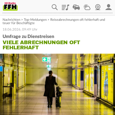
Playlist
Staupilot
Wetter
Webcam
Mein
Nachrichten
>
Top-Meldungen
>
Reiseabrechnungen oft fehlerhaft und
teuer für Beschäftigte
18.06.2026, 09:49 Uhr
Umfrage zu Dienstreisen
VIELE ABRECHNUNGEN OFT
FEHLERHAFT