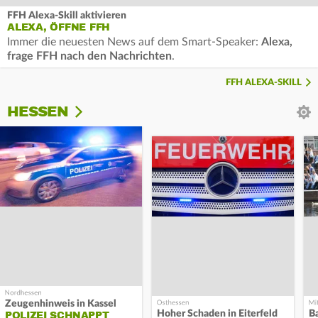
FFH Alexa-Skill aktivieren
ALEXA, ÖFFNE FFH
Immer die neuesten News auf dem Smart-Speaker:
Alexa,
frage FFH nach den Nachrichten
.
FFH ALEXA-SKILL
HESSEN
Zeugenhinweis in Kassel
Hoher Schaden in Eiterfeld
B
POLIZEI SCHNAPPT