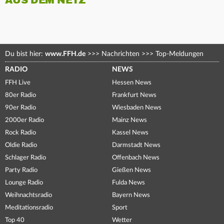
AUS DEM NETZ
Du bist hier:
www.FFH.de
>>>
Nachrichten
>>>
Top-Meldungen
RADIO
NEWS
FFH Live
Hessen News
80er Radio
Frankfurt News
90er Radio
Wiesbaden News
2000er Radio
Mainz News
Rock Radio
Kassel News
Oldie Radio
Darmstadt News
Schlager Radio
Offenbach News
Party Radio
Gießen News
Lounge Radio
Fulda News
Weihnachtsradio
Bayern News
Meditationsradio
Sport
Top 40
Wetter