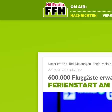
ON AIR:
NACHRICHTEN
VER
Nachrichten
>
Top-Meldungen
,
Rhein-Main
>
27.06.2026, 13:42 Uhr
600.000 Fluggäste erwa
FERIENSTART AM