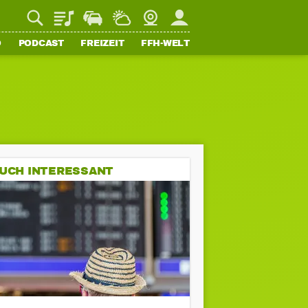
Playlist
Staupilot
Wetter
Webcam
Mein FFH
O
PODCAST
FREIZEIT
FFH-WELT
UCH INTERESSANT