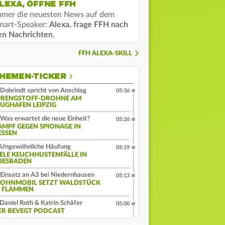
LEXA, ÖFFNE FFH
mmer die neuesten News auf dem
mart-Speaker:
Alexa, frage FFH nach
en Nachrichten
.
FFH ALEXA-SKILL
HEMEN-TICKER
Dobrindt spricht von Anschlag
05:36
PRENGSTOFF-DROHNE AM
LUGHAFEN LEIPZIG
Was erwartet die neue Einheit?
05:26
AMPF GEGEN SPIONAGE IN
ESSEN
Ungewöhnliche Häufung
05:19
IELE KEUCHHUSTENFÄLLE IN
IESBADEN
Einsatz an A3 bei Niedernhausen
05:13
OHNMOBIL SETZT WALDSTÜCK
N FLAMMEN
Daniel Roth & Katrin Schäfer
05:00
ER BEVEGT PODCAST