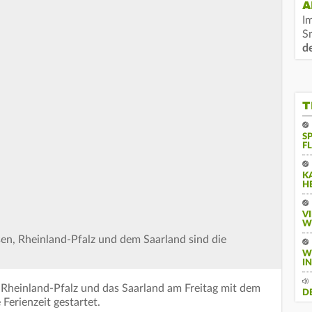
A
I
S
d
T
S
F
K
H
V
W
ssen, Rheinland-Pfalz und dem Saarland sind die
W
I
 Rheinland-Pfalz und das Saarland am Freitag mit dem
D
 Ferienzeit gestartet.