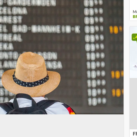
Me
B
F