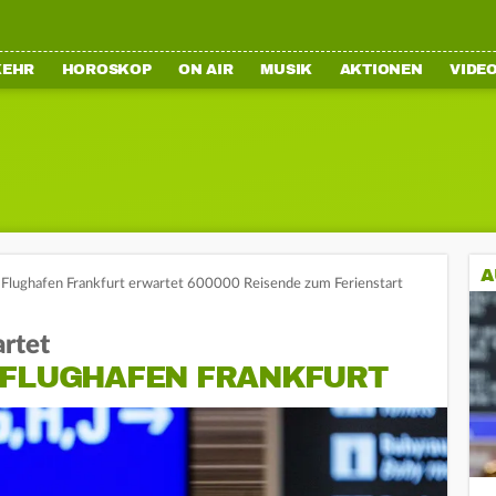
KEHR
HOROSKOP
ON AIR
MUSIK
AKTIONEN
VIDE
A
Flughafen Frankfurt erwartet 600000 Reisende zum Ferienstart
rtet
 FLUGHAFEN FRANKFURT