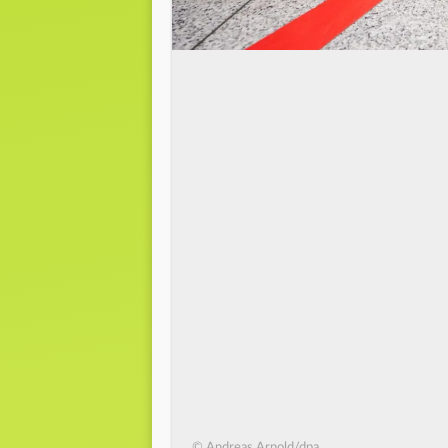
© Andreas Arnold/dpa