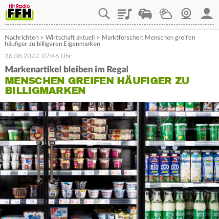
Playlist
Staupilot
Wetter
Webcam
Mein
Nachrichten
>
Wirtschaft aktuell
>
Marktforscher: Menschen greifen
häufiger zu billigeren Eigenmarken
26.08.2022, 07:46 Uhr
Markenartikel bleiben im Regal
MENSCHEN GREIFEN HÄUFIGER ZU
BILLIGMARKEN