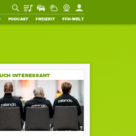
Playlist
Staupilot
Wetter
Webcam
Mein FFH
O
PODCAST
FREIZEIT
FFH-WELT
UCH INTERESSANT