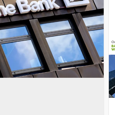
On
B
W