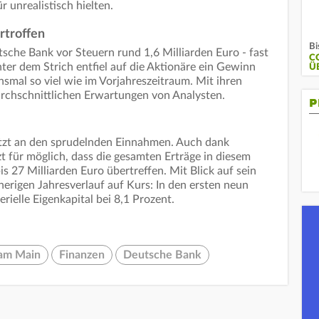
r unrealistisch hielten.
rtroffen
Bi
tsche Bank vor Steuern rund 1,6 Milliarden Euro - fast
C
nter dem Strich entfiel auf die Aktionäre ein Gewinn
Ü
chsmal so viel wie im Vorjahreszeitraum. Mit ihren
urchschnittlichen Erwartungen von Analysten.
P
etzt an den sprudelnden Einnahmen. Auch dank
zt für möglich, dass die gesamten Erträge in diesem
is 27 Milliarden Euro übertreffen. Mit Blick auf sein
sherigen Jahresverlauf auf Kurs: In den ersten neun
rielle Eigenkapital bei 8,1 Prozent.
 am Main
Finanzen
Deutsche Bank