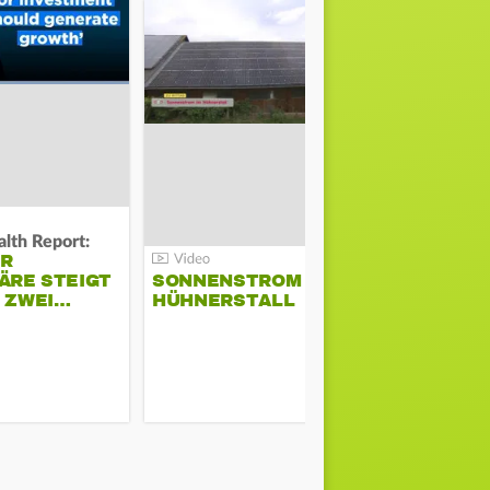
lth Report:
Unter Auflag
ER
EU ERLAU
ÄRE STEIGT
SONNENSTROM IM
PARAMOU
M ZWEI…
HÜHNERSTALL
GEPLANT