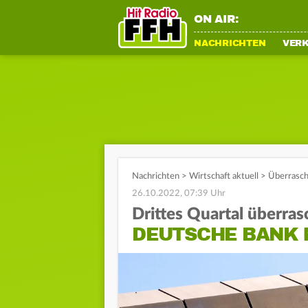
ON AIR:
NACHRICHTEN
VER
Nachrichten
>
Wirtschaft aktuell
>
Überrasch
26.10.2022, 07:39 Uhr
Drittes Quartal überras
DEUTSCHE BANK 