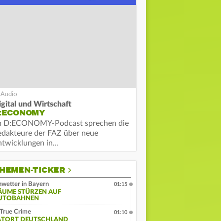
igital und Wirtschaft
:ECONOMY
m D:ECONOMY-Podcast sprechen die
edakteure der FAZ über neue
ntwicklungen in…
HEMEN-TICKER
wetter in Bayern
01:15
ÄUME STÜRZEN AUF
UTOBAHNEN
True Crime
01:10
ATORT DEUTSCHLAND