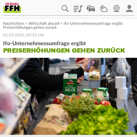
Playlist
Staupilot
Wetter
Webcam
Mein
Nachrichten
>
Wirtschaft aktuell
>
Ifo-Unternehmensumfrage ergibt:
Preiserhöhungen gehen zurück
01.03.2023, 09:35 Uhr
Ifo-Unternehmensumfrage ergibt
PREISERHÖHUNGEN GEHEN ZURÜCK