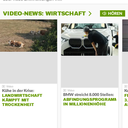
VIDEO-NEWS: WIRTSCHAFT
HÖREN
Kühe in der Krise:
BMW streicht 8.000 Stellen:
LANDWIRTSCHAFT
F
ABFINDUNGSPROGRAMM
KÄMPFT MIT
3
IN MILLIONENHÖHE
TROCKENHEIT
A