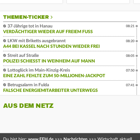
THEMEN-TICKER
37-Jährige tot in Hanau
08:21
VERDÄCHTIGER WIEDER AUF FREIEM FUSS
LKW mit Briketts ausgebrannt
08:20
A44 BEI KASSEL NACH STUNDEN WIEDER FREI
Streit auf Straße
08:05
POLIZEI SCHIESST IN WEINHEIM AUF MANN
Lottoglück im Main-Kinzig-Kreis
07:50
EINE ZAHL FEHLTE ZUM 50-MILLIONEN-JACKPOT
Betrugsalarm in Fulda
07:41
FALSCHE ENERGIEMITARBEITER UNTERWEGS
AUS DEM NETZ
Du bist hier:
www.FFH.de
>>>
Nachrichten
>>>
Wirtschaft aktuell