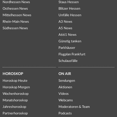
Nordhessen News
Staus Hessen
Osthessen News
Blitzer Hessen
Mittelhessen News
Unfälle Hessen
Rhein-Main News
A3 News
Südhessen News
A5 News
A661 News
Günstig tanken
Parkhäuser
Flugplan Frankfurt
Schulausfälle
HOROSKOP
ON AIR
Horoskop Heute
Sendungen
Horoskop Morgen
Aktionen
Wochenhoroskop
Videos
Monatshoroskop
Webcams
Jahreshoroskop
Moderatoren & Team
Partnerhoroskop
Podcasts