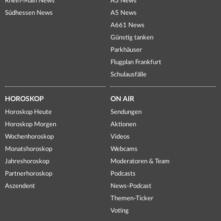
Rhein-Main News
A3 News
Südhessen News
A5 News
A661 News
Günstig tanken
Parkhäuser
Flugplan Frankfurt
Schulausfälle
HOROSKOP
ON AIR
Horoskop Heute
Sendungen
Horoskop Morgen
Aktionen
Wochenhoroskop
Videos
Monatshoroskop
Webcams
Jahreshoroskop
Moderatoren & Team
Partnerhoroskop
Podcasts
Aszendent
News-Podcast
Themen-Ticker
Voting