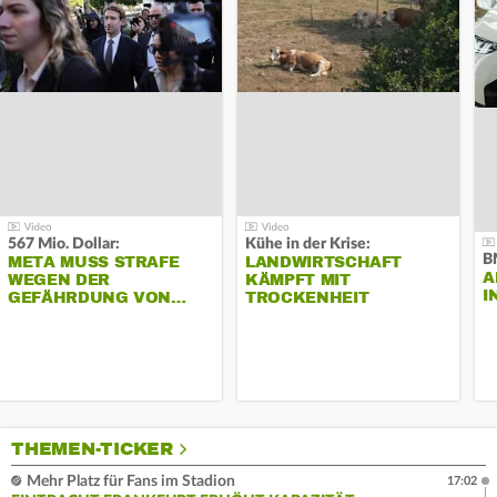
567 Mio. Dollar:
Kühe in der Krise:
B
META MUSS STRAFE
LANDWIRTSCHAFT
A
WEGEN DER
KÄMPFT MIT
I
GEFÄHRDUNG VON…
TROCKENHEIT
THEMEN-TICKER
Mehr Platz für Fans im Stadion
17:02