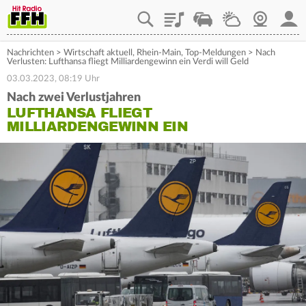
Playlist
Staupilot
Wetter
Webcam
Mein
Nachrichten
>
Wirtschaft aktuell
,
Rhein-Main
,
Top-Meldungen
>
Nach
Verlusten: Lufthansa fliegt Milliardengewinn ein Verdi will Geld
03.03.2023, 08:19 Uhr
Nach zwei Verlustjahren
LUFTHANSA FLIEGT
MILLIARDENGEWINN EIN