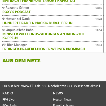
EINTRACHT FRANKFURT ERHÖHT KAPAZITÄT
Roxanne Grimm
15:55
ROXY'S PODCAST
Hessen sei Dank
15:23
HUNDERTE RADELN NACKIG DURCH BERLIN
Unpünktliche Bahn
14:54
MINISTER WILL BONUSZAHLUNGEN AN BAHN-ZIELE
KOPPELN
Bier-Manager
14:04
ERDINGER-BRAUEREI-PIONIER WERNER BROMBACH
AUS DEM NETZ
Du bist hier:
www.FFH.de
>>>
Nachrichten
>>>
Wirtschaft aktuell
RADIO
NEWS
FFH Live
Hessen News
80er Radio
Frankfurt News