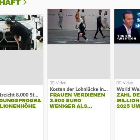
CHAFT
Kosten der Lohnlücke in der EU:
World Wea
FRAUEN VERDIENEN
ZAHL D
BMW streicht 8.000 Stellen:
NDUNGSPROGRAMM
3.900 EURO
MILLION
LLIONENHÖHE
WENIGER ALS…
2025 U