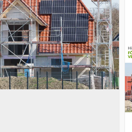
Hi
F
V