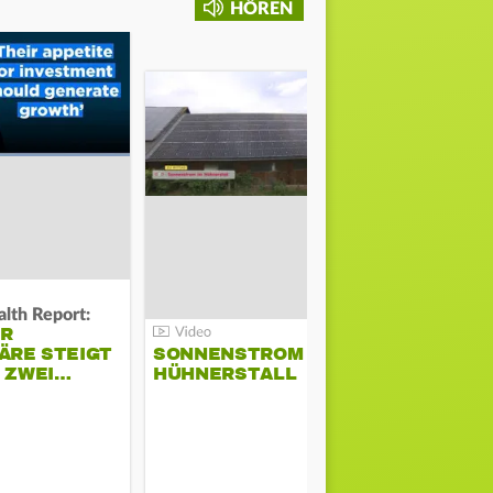
HÖREN
lth Report:
Unter Auflag
ER
EU ERLAU
ÄRE STEIGT
SONNENSTROM IM
PARAMOU
M ZWEI…
HÜHNERSTALL
GEPLANT