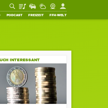
Playlist
Staupilot
Wetter
Webcam
Mein FFH
O
PODCAST
FREIZEIT
FFH-WELT
UCH INTERESSANT