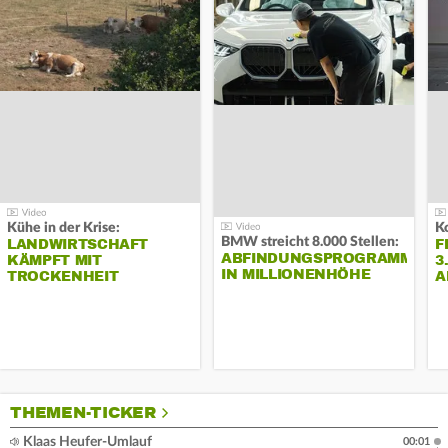
Kühe in der Krise:
BMW streicht 8.000 Stellen:
LANDWIRTSCHAFT
F
ABFINDUNGSPROGRAMM
KÄMPFT MIT
3
IN MILLIONENHÖHE
TROCKENHEIT
A
THEMEN-TICKER
Klaas Heufer-Umlauf
00:01