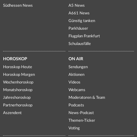
Südhessen News
A5 News
A661 News
Günstig tanken
Parkhäuser
Flugplan Frankfurt
Schulausfälle
HOROSKOP
ON AIR
Horoskop Heute
Sendungen
Horoskop Morgen
Aktionen
Wochenhoroskop
Videos
Monatshoroskop
Webcams
Jahreshoroskop
Moderatoren & Team
Partnerhoroskop
Podcasts
Aszendent
News-Podcast
Themen-Ticker
Voting