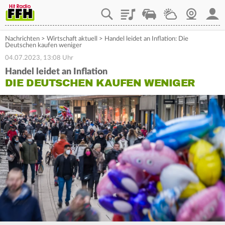
Playlist
Staupilot
Wetter
Webcam
Mein
Nachrichten
>
Wirtschaft aktuell
>
Handel leidet an Inflation: Die
Deutschen kaufen weniger
04.07.2023, 13:08 Uhr
Handel leidet an Inflation
DIE DEUTSCHEN KAUFEN WENIGER