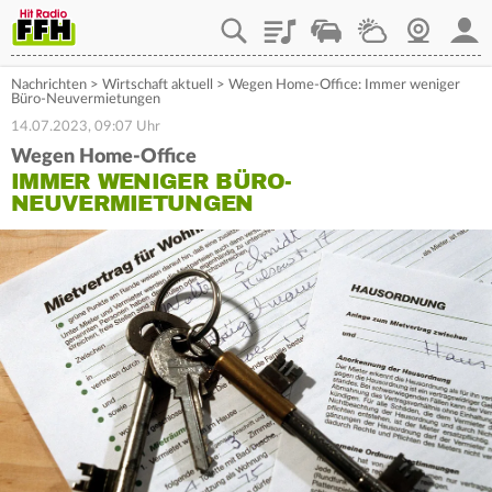
Playlist
Staupilot
Wetter
Webcam
Mein
Nachrichten
>
Wirtschaft aktuell
>
Wegen Home-Office: Immer weniger
Büro-Neuvermietungen
14.07.2023, 09:07 Uhr
Wegen Home-Office
IMMER WENIGER BÜRO-
NEUVERMIETUNGEN