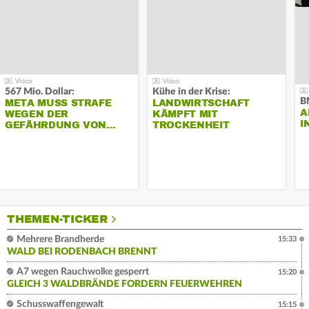
567 Mio. Dollar:
Kühe in der Krise:
B
META MUSS STRAFE
LANDWIRTSCHAFT
A
WEGEN DER
KÄMPFT MIT
I
GEFÄHRDUNG VON…
TROCKENHEIT
THEMEN-TICKER
Mehrere Brandherde
15:33
WALD BEI RODENBACH BRENNT
A7 wegen Rauchwolke gesperrt
15:20
GLEICH 3 WALDBRÄNDE FORDERN FEUERWEHREN
Schusswaffengewalt
15:15