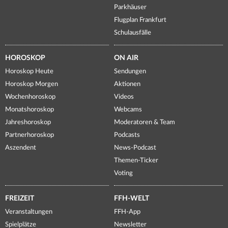
Parkhäuser
Flugplan Frankfurt
Schulausfälle
HOROSKOP
ON AIR
Horoskop Heute
Sendungen
Horoskop Morgen
Aktionen
Wochenhoroskop
Videos
Monatshoroskop
Webcams
Jahreshoroskop
Moderatoren & Team
Partnerhoroskop
Podcasts
Aszendent
News-Podcast
Themen-Ticker
Voting
FREIZEIT
FFH-WELT
Veranstaltungen
FFH-App
Spielplätze
Newsletter