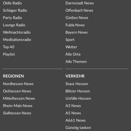
Oldie Radio
Darmstadt News
Schlager Radio
Offenbach News
Party Radio
Gießen News
Lounge Radio
Fulda News
Weihnachtsradio
Bayern News
Meditationsradio
Sport
Top 40
Wetter
Playlist
Alle Orte
Alle Themen
REGIONEN
VERKEHR
Nordhessen News
Staus Hessen
Osthessen News
Blitzer Hessen
Mittelhessen News
Unfälle Hessen
Rhein-Main News
A3 News
Südhessen News
A5 News
A661 News
Günstig tanken