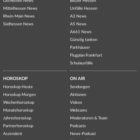
Osthessen News
Blitzer Hessen
Mittelhessen News
Unfälle Hessen
Rhein-Main News
A3 News
Südhessen News
A5 News
A661 News
Günstig tanken
Parkhäuser
Flugplan Frankfurt
Schulausfälle
HOROSKOP
ON AIR
Horoskop Heute
Sendungen
Horoskop Morgen
Aktionen
Wochenhoroskop
Videos
Monatshoroskop
Webcams
Jahreshoroskop
Moderatoren & Team
Partnerhoroskop
Podcasts
Aszendent
News-Podcast