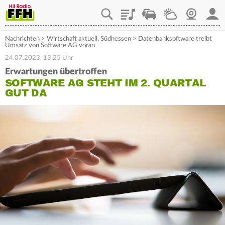
Playlist
Staupilot
Wetter
Webcam
Mein
Nachrichten
>
Wirtschaft aktuell
,
Südhessen
>
Datenbanksoftware treibt
Umsatz von Software AG voran
24.07.2023, 13:25 Uhr
Erwartungen übertroffen
SOFTWARE AG STEHT IM 2. QUARTAL
GUT DA