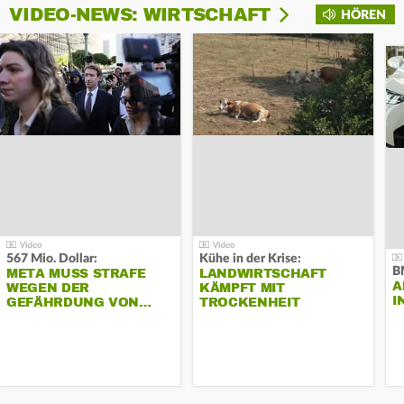
VIDEO-NEWS: WIRTSCHAFT
HÖREN
567 Mio. Dollar:
Kühe in der Krise:
B
META MUSS STRAFE
LANDWIRTSCHAFT
A
WEGEN DER
KÄMPFT MIT
I
GEFÄHRDUNG VON…
TROCKENHEIT