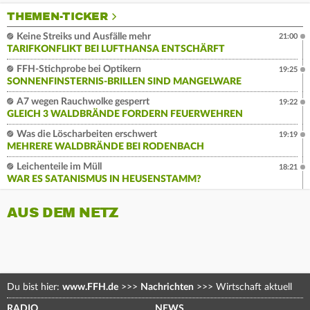
THEMEN-TICKER
Keine Streiks und Ausfälle mehr
21:00
TARIFKONFLIKT BEI LUFTHANSA ENTSCHÄRFT
FFH-Stichprobe bei Optikern
19:25
SONNENFINSTERNIS-BRILLEN SIND MANGELWARE
A7 wegen Rauchwolke gesperrt
19:22
GLEICH 3 WALDBRÄNDE FORDERN FEUERWEHREN
Was die Löscharbeiten erschwert
19:19
MEHRERE WALDBRÄNDE BEI RODENBACH
Leichenteile im Müll
18:21
WAR ES SATANISMUS IN HEUSENSTAMM?
AUS DEM NETZ
Du bist hier:
www.FFH.de
>>>
Nachrichten
>>>
Wirtschaft aktuell
RADIO
NEWS