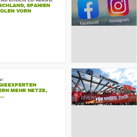
rom erreicht EU-Rekord:
SCHLAND, SPANIEN
POLEN VORN
v:
GIEEXPERTEN
ERN MEHR NETZE,
R…