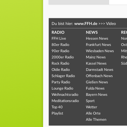
Du bist hier:
www.FFH.de
>>>
Video
RADIO
NEWS
RE
FFH Live
Hessen News
Nor
80er Radio
Frankfurt News
Ost
90er Radio
Wiesbaden News
Mit
2000er Radio
Mainz News
Rhe
Rock Radio
Kassel News
Süd
Oldie Radio
Darmstadt News
Schlager Radio
Offenbach News
Party Radio
Gießen News
Lounge Radio
Fulda News
Weihnachtsradio
Bayern News
Meditationsradio
Sport
Top 40
Wetter
Playlist
Alle Orte
Alle Themen