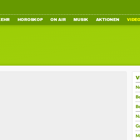
KEHR
HOROSKOP
ON AIR
MUSIK
AKTIONEN
VIDE
V
N
Be
B
N
G
M