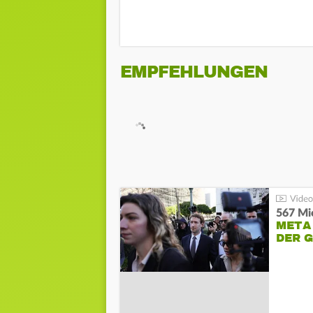
EMPFEHLUNGEN
567 Mio
META
DER 