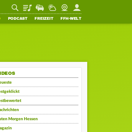
Playlist
Staupilot
Wetter
Webcam
Mein FFH
O
PODCAST
FREIZEIT
FFH-WELT
IDEOS
eueste
stgeklickt
estbewertet
achrichten
uten Morgen Hessen
agazin