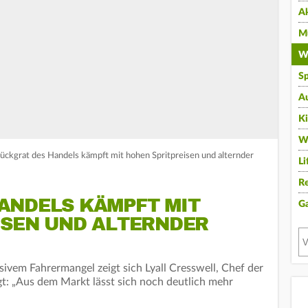
A
Mu
Wi
Sp
A
K
W
ückgrat des Handels kämpft mit hohen Spritpreisen und alternder
Li
Re
ANDELS KÄMPFT MIT
G
ISEN UND ALTERNDER
sivem Fahrermangel zeigt sich Lyall Cresswell, Chef der
t: „Aus dem Markt lässt sich noch deutlich mehr