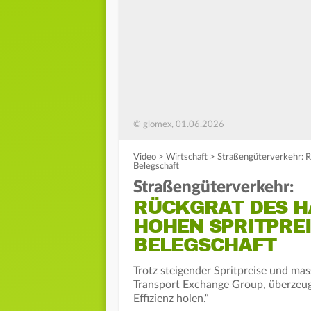
© glomex, 01.06.2026
Video
>
Wirtschaft
>
Straßengüterverkehr: R
Belegschaft
Straßengüterverkehr:
RÜCKGRAT DES H
HOHEN SPRITPRE
BELEGSCHAFT
Trotz steigender Spritpreise und mas
Transport Exchange Group, überzeug
Effizienz holen.“