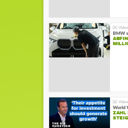
BMW st
ABFI
MILL
World 
ZAHL 
STEIG