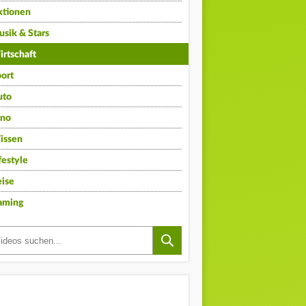
ktionen
sik & Stars
rtschaft
ort
uto
ino
issen
festyle
ise
aming