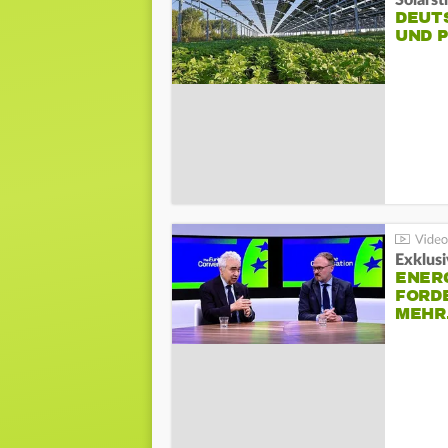
Solarst
DEUT
UND 
Exklusi
ENER
FORD
MEH