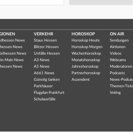
GIONEN
VERKEHR
HOROSKOP
ON AIR
dhessen News
Staus Hessen
Horoskop Heute
Sendungen
hessen News
Blitzer Hessen
Horoskop Morgen
Aktionen
telhessen News
Unfälle Hessen
Wochenhoroskop
Videos
in-Main News
A3 News
Monatshoroskop
Webcams
hessen News
A5 News
Jahreshoroskop
Moderatoren
A661 News
Partnerhoroskop
Podcasts
Günstig tanken
Aszendent
News-Podcas
Parkhäuser
Themen-Tick
Flugplan Frankfurt
Voting
Schulausfälle