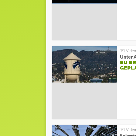
Unter 
EU E
GEPL